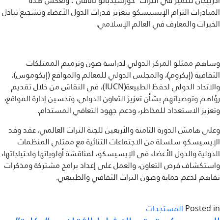
أذربيجان للتميز في التراث “خورشيدبانو ناتافان”. وتعكس هذه
المبادرات التزام الإيسيسكو بتعزيز قدرات الدول الأعضاء وتشجيع تبادل
الخبرات والمعارف في العالم الإسلامي.
وساهم ممثلو المركز الدولي لدراسة صون وترميم الممتلكات
الثقافية (إيكروم)، والمجلس الدولي للمعالم والمواقع (إيكوموس)،
والاتحاد الدولي لحفظ الطبيعة(IUCN)، في النقاش من خلال تقديم
رؤاهم وتوصياتهم بشأن تعزيز التعاون الدولي، وتحسين إدارة المواقع،
وتعزيز الاستعداد للمخاطر، ودعم جهود التعافي المستدام.
وعلى هامش الدورة الثامنة والأربعين للجنة التراث العالمي، عقد وفد
الإيسيسكو سلسلة من الاجتماعات الثنائية مع ممثلي المنظمات
الدولية والدول الأعضاء في الإيسيسكو، لمناقشة أولوياتها واحتياجاتها،
واستكشاف فرص التعاون، والعمل على إعداد برامج مشتركة ومذكرات
تفاهم لدعم حماية وصون التراث الثقافي والطبيعي.
Posted in
المستجدات