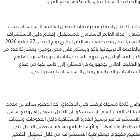
والتخطيط الاستراتيجي، والحوكمة، وصنع القرار.
جاء ذلك خلال اجتماع مبادرة نقاط الاتصال العالمية للاستشراف تحت
شعار: “إعداد العالم الإسلامي للمستقبل: إطلاق دليل الاستشراف
الاستراتيجي وضبط معاييره، الذي انطلق يوم الإثنين 27 يوليو 2026
بالعاصمة الأذربيجانية باكو ويستمر على مدى يومين، بمشاركة عدد من
كبار المسؤولين من بينهم السيد ساياسات نوربيك، وزير العلوم
والتعليم العالي بجمهورية كازاخستان، إلى جانب نخبة من صناع
السياسات والخبراء في مجال الاستشراف الاستراتيجي.
وفي كلمة مسجلة عرضت خلال الاجتماع، أكد الدكتور سالم بن محمد
المالك، المدير العام للإيسيسكو، أن الدليل يسعى إلى وضع أسس
للاستشراف عبر ترسيخ القدرة الاستباقية داخل الحكومات، وهيئات
التخطيط، والجامعات، والأوساط المهنية، كما سيعمل الدليل على
تحقيق مفهوم ديمقراطية الاستشراف، من خلال تسهيل التفكير