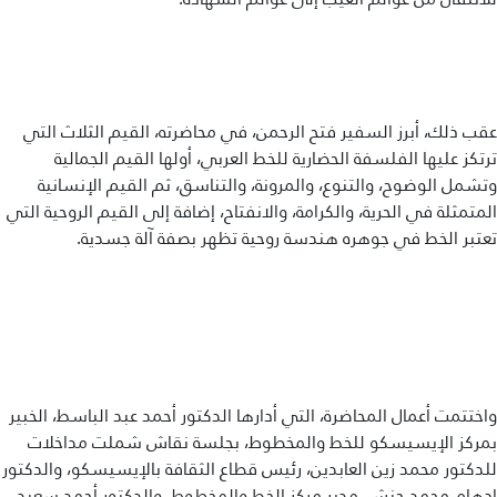
عقب ذلك، أبرز السفير فتح الرحمن، في محاضرته، القيم الثلاث التي
ترتكز عليها الفلسفة الحضارية للخط العربي، أولها القيم الجمالية
وتشمل الوضوح، والتنوع، والمرونة، والتناسق، ثم القيم الإنسانية
المتمثلة في الحرية، والكرامة، والانفتاح، إضافة إلى القيم الروحية التي
تعتبر الخط في جوهره هندسة روحية تظهر بصفة آلة جسدية.
واختتمت أعمال المحاضرة، التي أدارها الدكتور أحمد عبد الباسط، الخبير
بمركز الإيسيسكو للخط والمخطوط، بجلسة نقاش شملت مداخلات
للدكتور محمد زين العابدين، رئيس قطاع الثقافة بالإيسيسكو، والدكتور
إدهام محمد حنش، مدير مركز الخط والمخطوط، والدكتور أحمد سعيد