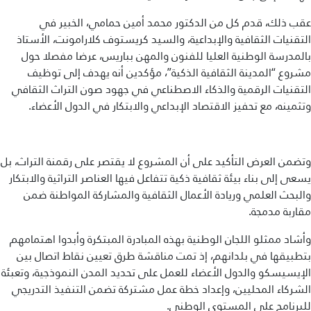
عقب ذلك، قدم كل من الدكتور محمد أمين حمامي، الخبير في
التقنيات الثقافية والإبداعية، والسيد كريستوف كلارامونت، الأستاذ
بالمدرسة الوطنية العليا للفنون والمهن بباريس، عرضا مفصلا حول
مشروع “المدينة الثقافية الذكية”، مؤكدين أنه يهدف إلى توظيف
التقنيات الرقمية والذكاء الاصطناعي في جهود صون التراث الثقافي
وتثمينه، مع تحفيز الاقتصاد الإبداعي والابتكار في الدول الأعضاء.
وتضمن العرض التأكيد على أن المشروع لا يقتصر على رقمنة التراث، بل
يسعى إلى بناء بيئة ثقافية ذكية تتفاعل فيها العناصر التراثية والابتكار
والبحث العلمي وريادة الأعمال الثقافية والمشاركة المواطنة ضمن
مقاربة مدمجة.
وأشاد ممثلو اللجان الوطنية بهذه المبادرة المبتكرة وأبدوا اهتمامهم
بتطبيقها في بلدانهم، إذ تمت مناقشة طرق تعيين نقاط اتصال بين
الإيسيسكو والدول الأعضاء للعمل على تحديد المدن النموذجية، وتعبئة
الشركاء المحليين، وإعداد خطة عمل مشتركة تضمن التنفيذ التدريجي
للبرنامج على المستوى الوطني.