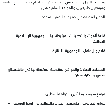
وتمكّنت الدول الأعضاء في الإيسيسكو من إدراج تسعة مواقع ثقافية
طريقة عملنا
وموقعين طبيعيين، والمواقع الثقافية هي:
شاركونا
المدن القديمة في جمهورية القمر المتحدة.
انضم إلى عائلة الإيسيسكو
للموردين
قلعة آلموت والتحصينات المرتبطة بها – الجمهورية الإسلامية
الايرانية.
الدعم والتبرع
قلاع جبل عامل – الجمهورية اللبنانية.
©
حقوق الطبع والنشر للإيسيسكو. جميع الحقوق محفوظة.
شروط الاستخدام
المساجد الصخرية والمواقع المقدسة المرتبطة بها في مانغيستاو
سياسة الخصوصية
–جمهورية كازاخستان.
حقوق النسخ
إخلاء المسؤولية
سياسة وإجراءات أمن نظم المعلومات
موقع سبسطيه الأثري – دولة فلسطين.
سياسة وإجراءات الذكاء الاصطناعي
عمارة الحداثة في طشقند: الحداثة والتقاليد في آسيا الوسطى –