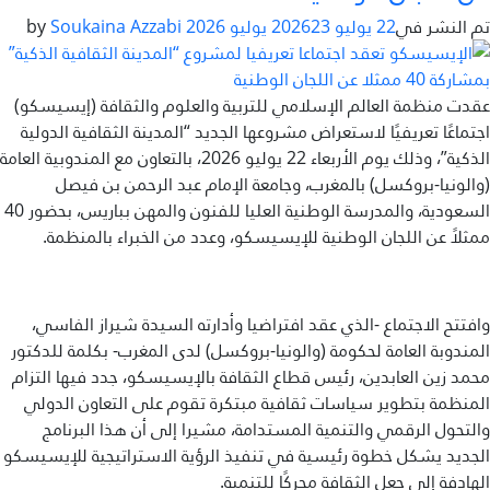
تم النشر في
22 يوليو 2026
23 يوليو 2026
by
Soukaina Azzabi
عقدت منظمة العالم الإسلامي للتربية والعلوم والثقافة (إيسيسكو)
اجتماعًا تعريفيًا لاستعراض مشروعها الجديد “المدينة الثقافية الدولية
الذكية”، وذلك يوم الأربعاء 22 يوليو 2026، بالتعاون مع المندوبية العامة
(والونيا-بروكسل) بالمغرب، وجامعة الإمام عبد الرحمن بن فيصل
السعودية، والمدرسة الوطنية العليا للفنون والمهن بباريس، بحضور 40
ممثلاً عن اللجان الوطنية للإيسيسكو، وعدد من الخبراء بالمنظمة.
وافتتح الاجتماع -الذي عقد افتراضيا وأدارته السيدة شيراز الفاسي،
المندوبة العامة لحكومة (والونيا-بروكسل) لدى المغرب- بكلمة للدكتور
محمد زين العابدين، رئيس قطاع الثقافة بالإيسيسكو، جدد فيها التزام
المنظمة بتطوير سياسات ثقافية مبتكرة تقوم على التعاون الدولي
والتحول الرقمي والتنمية المستدامة، مشيرا إلى أن هذا البرنامج
الجديد يشكل خطوة رئيسية في تنفيذ الرؤية الاستراتيجية للإيسيسكو
الهادفة إلى جعل الثقافة محركًا للتنمية.