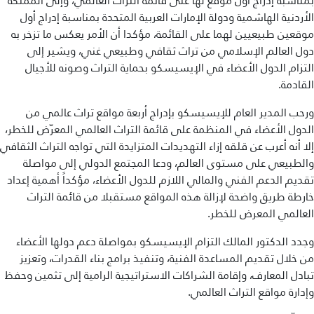
بمناسبة إدراج أول موقع لها على قائمة التراث العالمي، وإلى المملكة
الأردنية الهاشمية ودولة الإمارات العربية المتحدة بمناسبة إدراج أول
مكتبة الإيسيسكو الرقمية
موقعين طبيعيين لهما على القائمة، مؤكدا أن الأمر يعكس ما تزخر به
دول العالم الإسلامي من تراث ثقافي وطبيعي غني، ويشير إلى
متاحف ومعارض
التزام الدول الأعضاء في الإيسيسكو بحماية التراث وصونه للأجيال
القادمة.
الأخبار والأحداث
ورحب المدير العام للإيسيسكو بإدراج أربعة مواقع تراث عالمي من
آخر الأخبار
الدول الأعضاء في المنظمة على قائمة التراث العالمي المعرّض للخطر،
إلا أنه أعرب عن قلقه إزاء التهديدات المتزايدة التي تواجه التراث الثقافي
الأحداث
والطبيعي على مستوى العالم، ودعا المجتمع الدولي إلى مواصلة
وسائل التواصل الاجتماعي للإيسيسكو
تقديم الدعم الفني والمالي اللازم للدول الأعضاء، مؤكداً أهمية إعداد
خارطة طريق واضحة لإزالة هذه المواقع مستقبلا من قائمة التراث
للتواصل
العالمي المعرض للخطر.
الاتصال بنا
وجدد الدكتور المالك التزام الإيسيسكو بمواصلة دعم دولها الأعضاء
من خلال تقديم المساعدة الفنية، وتنفيذ برامج بناء القدرات، وتعزيز
المقر
تبادل المعارف، وإقامة الشراكات الاستراتيجية الرامية إلى تثمين وحفظ
وإدارة مواقع التراث العالمي.
شاركونا