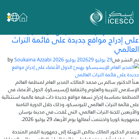
التصنيف:
المستجدات
من نحن
المستجدات
عن الإيسيسكو
المدير العام للإيسيسكو يهنئ الدول الأعضاء
الحوكمة
على إدراج مواقع جديدة على قائمة التراث
العالمي
مجال عملنا
تم النشر في
29 يوليو 2026
29 يوليو 2026
by
Soukaina Azzabi
مجالات الخبرة
الأمانة العامة للجان الوطنية والمؤتمرات
هنأ الدكتور سالم بن محمد المالك، المدير العام لمنظمة العالم
الإسلامي للتربية والعلوم والثقافة (إيسيسكو)، الدول الأعضاء في
الشراكات
المنظمة بمناسبة إدراج تسعة مواقع جديدة ذات قيمة عالمية استثنائية
على قائمة التراث العالمي لليونسكو، وذلك خلال الدورة الثامنة
تأثيرنا
والأربعين للجنة التراث العالمي، التي عُقدت في مدينة بوسان
بجمهورية كوريا واختتمت أعمالها يوم الأربعاء 29 يوليو 2026.
أهداف التنمية المستدامة
وتقدم الدكتور المالك بخالص التهنئة إلى جمهورية القمر المتحدة
البيانات