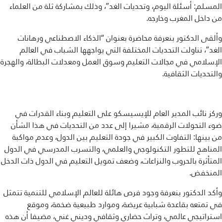
المسلم: أسئلة اليوم، وتحديات الغد”، وذلك بمشاركة ثلة من العلماء
من داخل المغرب وخارجه.
وألقى الدكتور بنعرفة محاضرة بعنوان “الذكاء الاصطناعي ورهانات
الغد”، تناولت التحديات المختلفة التي يواجهها الشباب في العالم
الإسلامي في مجالات التعليم وسوق العمل ومعدلات البطالة، والهجرة
والتحديات الثقافية.
وركز نائب المدير العام للإيسيسكو على التعليم وبناء القدرات في
ضوء التحولات الرقمية، مشيرا إلى عدد من التحديات في هذا الشأن
من بينها: التفاوت الكبير في جودة التعليم بين الدول، وعدم مواكبة
المناهج للتطور التكنولوجي والعلمي، والتسرب المدرسي في الدول
المتأثرة بالحروب والنزاعات، وضعف تمويل التعليم في الدول ذات الدخل
المنخفض.
وأكد الدكتور بنعرفة وجود فرص هائلة للعالم الإسلامي للتنمية تتمثل
في تمتعه بقاعدة شبابية عريضة، وموارد طبيعية ضخمة، وموقع
استراتيجي عالمي، وتراث حضاري وثقافي وديني غني، مضيفا أن هذه