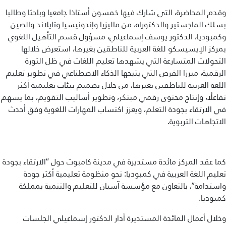
وقدم المحاضرة، التي شارك فيها خمسون أستاذا جامعيا وباحثا وطالبا
بسلك الماجستير والدكتوراه، من ماليزيا وإندونيسيا وتايلاند والصين
وكمبوديا، الدكتور يوسف إسماعيلي، مسؤول قسم التأهيل اللغوي
بمركز الإيسيسكو للغة العربية للناطقين بغيرها، استعرض خلالها
التحولات المتسارعة التي يشهدها تعليم اللغات في ظل الثورة
الرقمية، مبرزا الفرص التي يتيحها الذكاء الاصطناعي في تطوير تعليم
اللغة العربية للناطقين بغيرها، من خلال تصميم بيئات تعليمية أكثر
تفاعلًا، وإنتاج محتوى رقمي مبتكر، وتطوير أساليب التقويم، بما يسهم
في الارتقاء بجودة التعلم، ويعزز اكتساب المهارات اللغوية وفق أحدث
الاتجاهات التربوية.
كما عقد المركز مائدة مستديرة في مدينة كامبوت حول “الارتقاء بجودة
تعليم اللغة العربية في كمبوديا: نحو منظومة تعليمية أكثر جودة
واستدامة”، بالتعاون مع مؤسسة آسيان للتعليم والتنمية بمملكة
كمبوديا.
وخلال أعمال المائدة المستديرة أدار الدكتور إسماعيلي الجلسات