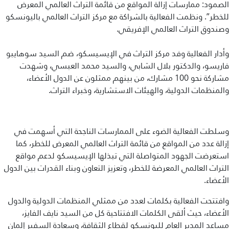
الصمود: ممارسات إزالة المواقع من قائمة التراث العالمي المعرض
للخطر”. ونظمت الفعالية بالشراكة مع مركز التراث العالمي باليونسكو
وصندوق التراث العالمي الإفريقي.
وأدار الفعالية وفد مركز التراث في الإيسيسكو، ضم السيد سوهايبو
فاريسو، والدكتور بلال الشابي، والسيد محمد العبسي، وشهدت
مشاركة نحو 100 مشارك، من بينهم ممثلون عن الدول الأعضاء،
والمنظمات الدولية، والهيئات الاستشارية، وخبراء التراث.
وسلطت الفعالية الضوء على الممارسات الناجحة التي أسهمت في
إزالة عدد من المواقع من قائمة التراث العالمي المعرض للخطر، كما
استعرضت الجهود المتواصلة التي تبذلها الإيسيسكو لدعم مواقع
التراث العالمي المعرضة للخطر، وتعزيز التعاون وبناء القدرات بين الدول
الأعضاء.
وافتتحت الفعالية بكلمات لعدد من ممثلي المنظمات الدولية والدول
الأعضاء، حيث ألقى الكلمات الافتتاحية كل من السيد نايف الفايز،
مساعد المدير العام لليونسكو لقطاع الثقافة، وسعادة السفير إلمان