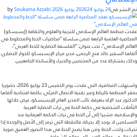
تم النشر في
24 يوليو 2026
24 يوليو 2026
by
Soukaina Azzabi
عقدت منظمة العالم الإسلامي للتربية والعلوم والثقافة (إيسيسكو)
المحاضرة العلمية الرابعة ضمن سلسلة “محاضرات الخط والمخطوط في
العالم الإسلامي”، تحت عنوان: “الفلسفة الحضارية للخط العربي”،
ألقاها السفير خالد فتح الرحمن، مدير مركز الإيسيسكو للحوار الحضاري،
وذلك بمشاركة عدد من المختصين والخبراء والأساتذة الجامعيين.
واستهلت المحاضرة، التي عقدت يوم الخميس 23 يوليو 2026، حضوريا
بمقر المنظمة بالرباط وعبر تقنية الاتصال المرئي، بكلمة افتتاحية ألقاها
الدكتور عبد الإله بنعرفة، نائب المدير العام للإيسيسكو، عرض خلالها
التأملات الشخصية في حكمة الخط في تراث الحضارة العربية
والإسلامية، مشيرا إلى أن الخط في تراث الحكمة العرفانية عند
المسلمين لا يوجد إلا بحركة، فالنقطة التي ترمز إلى الأصل والوحدة إذا
غير راض للغاية
راض لأقصى درجة
تحركت ولدت الخط؛ ومن هنا يصبح الخط في هذا التصور العميق صورة
للانتقال من عوالم الغيب إلى عوالم الشهادة.