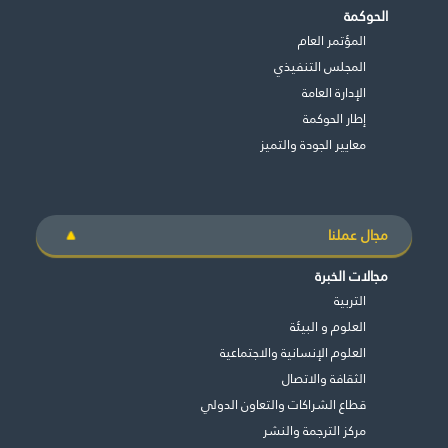
الحوكمة
المؤتمر العام
المجلس التنفيذي
اﻹدارة العامة
إطار الحوكمة
معايير الجودة والتميز
مجال عملنا
مجالات الخبرة
التربية
العلوم و البيئة
العلوم الإنسانية والاجتماعية
الثقافة والاتصال
قطاع الشراكات والتعاون الدولي
غير راض للغاية
راض لأقصى درجة
مركز الترجمة والنشر