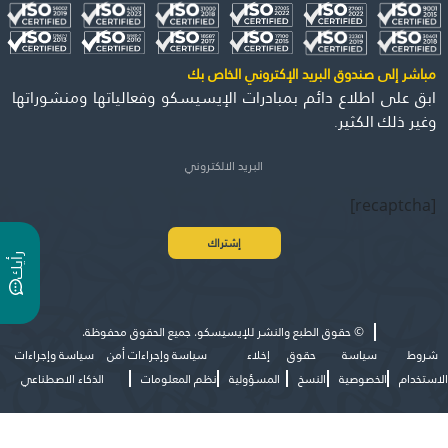
مباشر إلى صندوق البريد الإكتروني الخاص بك
ابق على اطلاع دائم بمبادرات الإيسيسكو وفعالياتها ومنشوراتها
وغير ذلك الكثير.
[recaptcha]
ر
ي
أ
ك
©
حقوق الطبع والنشر للإيسيسكو. جميع الحقوق محفوظة.
شروط
سياسة
حقوق
إخلاء
سياسة وإجراءات أمن
سياسة وإجراءات
الاستخدام
الخصوصية
النسخ
المسؤولية
نظم المعلومات
الذكاء الاصطناعي