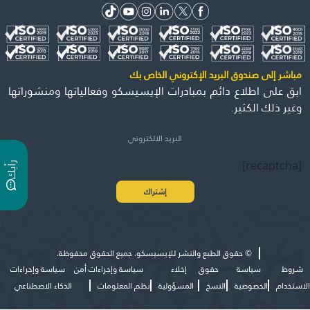
مباشر إلى صندوق البريد الإكتروني الخاص بك
ابق على اطلاع دائم بمبادرات الإيسيسكو وفعالياتها ومنشوراتها
وغير ذلك الكثير.
[recaptcha]
ر
ي
أ
ك
©
حقوق الطبع والنشر للإيسيسكو. جميع الحقوق محفوظة.
شروط
سياسة
حقوق
إخلاء
سياسة وإجراءات أمن
سياسة وإجراءات
الاستخدام
الخصوصية
النسخ
المسؤولية
نظم المعلومات
الذكاء الاصطناعي