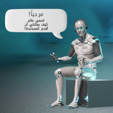
غير راض للغاية
راض لأقصى درجة