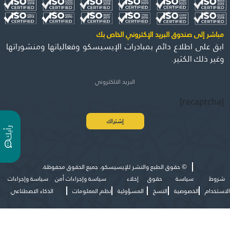
مباشر إلى صندوق البريد الإكتروني الخاص بك
ابق على اطلاع دائم بمبادرات الإيسيسكو وفعالياتها ومنشوراتها
وغير ذلك الكثير.
[recaptcha]
ر
ي
أ
ك
©
حقوق الطبع والنشر للإيسيسكو. جميع الحقوق محفوظة.
شروط
سياسة
حقوق
إخلاء
سياسة وإجراءات أمن
سياسة وإجراءات
الاستخدام
الخصوصية
النسخ
المسؤولية
نظم المعلومات
الذكاء الاصطناعي