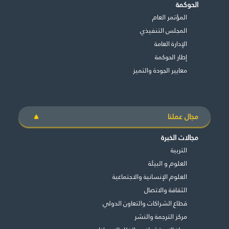
الحوكمة
طريقة عملنا
المؤتمر العام
شاركونا
المجلس التنفيذي
اﻹدارة العامة
انضم إلى عائلة الإيسيسكو
إطار الحوكمة
معايير الجودة والتميز
للموردين
الدعم والتبرع
مجال عملنا
©
حقوق الطبع والنشر للإيسيسكو. جميع الحقوق محفوظة.
مجالات الخبرة
شروط الاستخدام
التربية
سياسة الخصوصية
العلوم و البيئة
حقوق النسخ
العلوم الإنسانية والاجتماعية
إخلاء المسؤولية
الثقافة والاتصال
سياسة وإجراءات أمن نظم المعلومات
قطاع الشراكات والتعاون الدولي
سياسة وإجراءات الذكاء الاصطناعي
مركز الترجمة والنشر