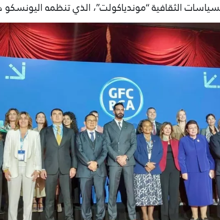
لسياسات الثقافية “موندياكولت”، الذي تنظمه اليونسكو ه