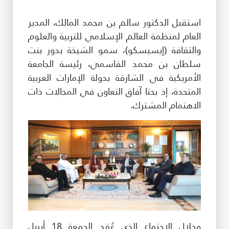
طريقة عملنا
استقبل الدكتور سالم بن محمد المالك، المدير
شاركونا
العام لمنظمة العالم الإسلامي للتربية والعلوم
والثقافة (إيسيسكو)، سمو الشيخة بدور بنت
انضم إلى عائلة الإيسيسكو
سلطان بن محمد القاسمي، رئيسة الجامعة
للموردين
الأمريكية في الشارقة بدولة الإمارات العربية
المتحدة، إذ بحثا آفاق التعاون في المجالات ذات
الدعم والتبرع
الاهتمام المشترك.
©
حقوق الطبع والنشر للإيسيسكو. جميع الحقوق محفوظة.
شروط الاستخدام
سياسة الخصوصية
حقوق النسخ
إخلاء المسؤولية
سياسة وإجراءات أمن نظم المعلومات
سياسة وإجراءات الذكاء الاصطناعي
وخلال الاجتماع الذي عُقد الجمعة 18 أبريل