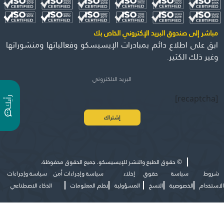
مباشر إلى صندوق البريد الإكتروني الخاص بك
ابق على اطلاع دائم بمبادرات الإيسيسكو وفعالياتها ومنشوراتها
وغير ذلك الكثير.
[recaptcha]
ر
ي
أ
ك
©
حقوق الطبع والنشر للإيسيسكو. جميع الحقوق محفوظة.
شروط
سياسة
حقوق
إخلاء
سياسة وإجراءات أمن
سياسة وإجراءات
الاستخدام
الخصوصية
النسخ
المسؤولية
نظم المعلومات
الذكاء الاصطناعي