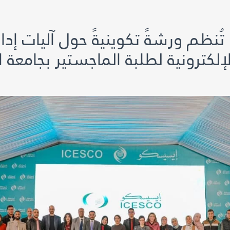
ُنظم ورشةً تكوينيةً حول آليات إدار
لإلكترونية لطلبة الماجستير بجامعة