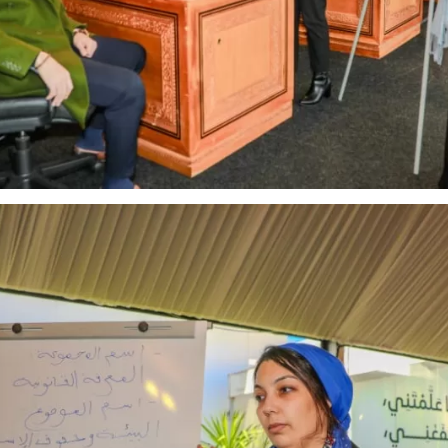
لغاية
راض لأقص