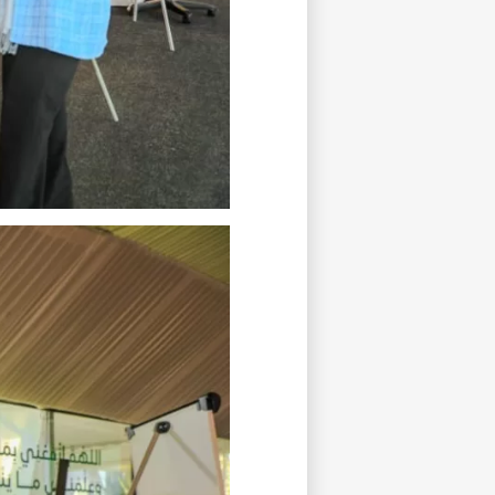
غير راض ل