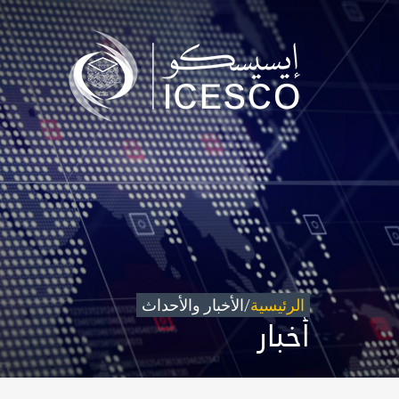
من نحن
مجال عملنا
تأثيرنا
البيانات
المركز الإعلامي
للتواصل
شاركونا
الرئيسية
/
الأخبار والأحداث
أخبار
©
حقوق الطبع والنشر للإيسيسكو. 