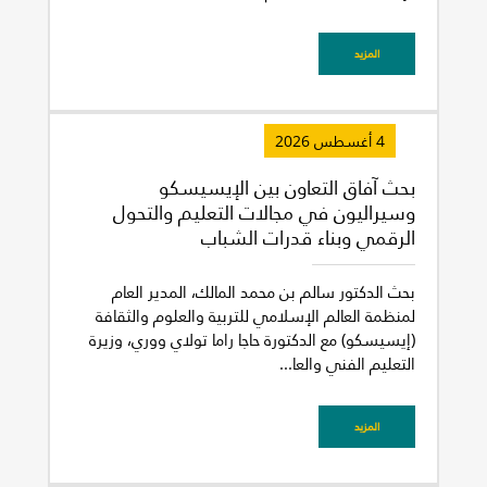
المزيد
4 أغسطس 2026
بحث آفاق التعاون بين الإيسيسكو
وسيراليون في مجالات التعليم والتحول
غير راض للغاية
راض لأقصى درجة
الرقمي وبناء قدرات الشباب
بحث الدكتور سالم بن محمد المالك، المدير العام
لمنظمة العالم الإسلامي للتربية والعلوم والثقافة
(إيسيسكو) مع الدكتورة حاجا راما تولاي ووري، وزيرة
التعليم الفني والعا...
المزيد