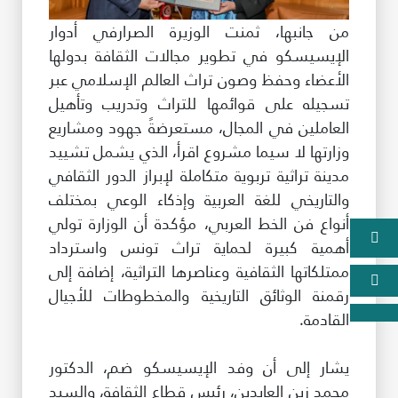
من جانبها، ثمنت الوزيرة الصرارفي أدوار
الإيسيسكو في تطوير مجالات الثقافة بدولها
الأعضاء وحفظ وصون تراث العالم الإسلامي عبر
تسجيله على قوائمها للتراث وتدريب وتأهيل
العاملين في المجال، مستعرضةً جهود ومشاريع
وزارتها لا سيما مشروع اقرأ، الذي يشمل تشييد
مدينة تراثية تربوية متكاملة لإبراز الدور الثقافي
والتاريخي للغة العربية وإذكاء الوعي بمختلف
أنواع فن الخط العربي، مؤكدة أن الوزارة تولي
أهمية كبيرة لحماية تراث تونس واسترداد
ممتلكاتها الثقافية وعناصرها التراثية، إضافة إلى
رقمنة الوثائق التاريخية والمخطوطات للأجيال
القادمة.
يشار إلى أن وفد الإيسيسكو ضم، الدكتور
محمد زين العابدين، رئيس قطاع الثقافة، والسيد