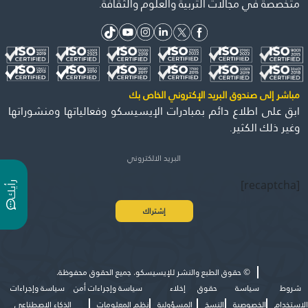
متخصصة في مجالات التربية والعلوم والثقافة.
مباشر إلى صندوق البريد الإكتروني الخاص بك
ابق على اطلاع دائم بمبادرات الإيسيسكو وفعالياتها ومنشوراتها
وغير ذلك الكثير.
[recaptcha]
ر
ي
أ
ك
©
حقوق الطبع والنشر للإيسيسكو. جميع الحقوق محفوظة.
شروط
سياسة
حقوق
إخلاء
سياسة وإجراءات أمن
سياسة وإجراءات
الاستخدام
الخصوصية
النسخ
المسؤولية
نظم المعلومات
الذكاء الاصطناعي