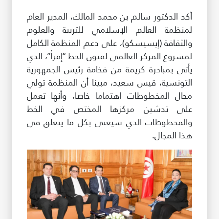
طريقة عملنا
أكد الدكتور سالم بن محمد المالك، المدير العام
لمنظمة العالم الإسلامي للتربية والعلوم
شاركونا
والثقافة (إيسيسكو)، على دعم المنظمة الكامل
انضم إلى عائلة الإيسيسكو
لمشروع المركز العالمي لفنون الخط “إقرأ”، الذي
يأتي بمبادرة كريمة من فخامة رئيس الجمهورية
للموردين
التونسية، قيس سعيد، مبينا أن المنظمة تولي
الدعم والتبرع
مجال المخطوطات اهتماما خاصا، وأنها تعمل
على تدشين مركزها المختص في الخط
والمخطوطات الذي سيعنى بكل ما يتعلق في
©
حقوق الطبع والنشر للإيسيسكو. جميع الحقوق محفوظة.
هذا المجال.
شروط الاستخدام
سياسة الخصوصية
حقوق النسخ
إخلاء المسؤولية
سياسة وإجراءات أمن نظم المعلومات
سياسة وإجراءات الذكاء الاصطناعي