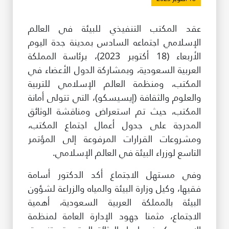
طريقة عملنا
عقد المكتب التنفيذي للبيئة في العالم
شاركونا
الإسلامي اجتماعه السادس بمدينة جدة اليوم
انضم إلى عائلة الإيسيسكو
الأربعاء (18 أكتوبر 2023)، برئاسة المملكة
العربية السعودية، وبمشاركة الدول الأعضاء في
للموردين
المكتب، ومنظمة العالم الإسلامي للتربية
الدعم والتبرع
والعلوم والثقافة (إيسيسكو)، التي تتولى أمانة
المكتب، حيث تم استعراض ومناقشة الوثائق
المدرجة على جدول أعمال اجتماع المكتب،
©
حقوق الطبع والنشر للإيسيسكو. جميع الحقوق محفوظة.
ومشروعات القرارات المرفوعة إلى المؤتمر
شروط الاستخدام
التاسع لوزراء البيئة في العالم الإسلامي.
سياسة الخصوصية
وفي مستهل الاجتماع أكد الدكتور أسامة
حقوق النسخ
إخلاء المسؤولية
فقيها، وكيل وزارة البيئة والمياه والزراعة لشؤون
سياسة وإجراءات أمن نظم المعلومات
البيئة بالمملكة العربية السعودية، أهمية
سياسة وإجراءات الذكاء الاصطناعي
الاجتماع، مثمنا جهود الإدارة العامة لمنظمة