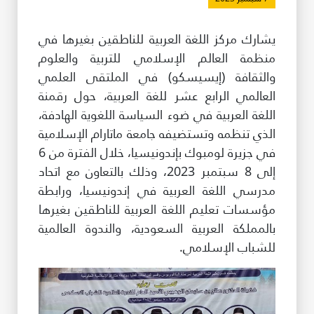
طريقة عملنا
يشارك مركز اللغة العربية للناطقين بغيرها في
شاركونا
منظمة العالم الإسلامي للتربية والعلوم
انضم إلى عائلة الإيسيسكو
والثقافة (إيسيسكو) في الملتقى العلمي
العالمي الرابع عشر للغة العربية، حول رقمنة
للموردين
اللغة العربية في ضوء السياسة اللغوية الهادفة،
الدعم والتبرع
الذي تنظمه وتستضيفه جامعة ماتارام الإسلامية
في جزيرة لومبوك بإندونيسيا، خلال الفترة من 6
إلى 8 سبتمبر 2023، وذلك بالتعاون مع اتحاد
©
حقوق الطبع والنشر للإيسيسكو. جميع الحقوق محفوظة.
مدرسي اللغة العربية في إندونيسيا، ورابطة
شروط الاستخدام
مؤسسات تعليم اللغة العربية للناطقين بغيرها
سياسة الخصوصية
بالمملكة العربية السعودية، والندوة العالمية
حقوق النسخ
للشباب الإسلامي.
إخلاء المسؤولية
سياسة وإجراءات أمن نظم المعلومات
سياسة وإجراءات الذكاء الاصطناعي