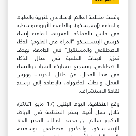
طريقة عملنا
وقعت منظمة العالم الإسلامي للتربية والعلوم
شاركونا
والثقافة (إيسيسكو)، والجامعة الأورومتوسطية
انضم إلى عائلة الإيسيسكو
في فاس بالمملكة المغربية، اتفاقية إنشاء
كرسي الإيسيسكو “المرأة في العلوم: الذكاء
للموردين
الاصطناعي والمستقبل” في الجامعة، بهدف
الدعم والتبرع
تعزيز الأبحاث العلمية في مجال الذكاء
الاصطناعي، وتشجيع مشاركة الفتيات والنساء
في هذا المجال، من خلال التدريب، وورش
©
حقوق الطبع والنشر للإيسيسكو. جميع الحقوق محفوظة.
العمل، وأبحاث الدكتوراه،. بالإضافة إلى ترسيخ
شروط الاستخدام
ثقافة الاستشراف.
سياسة الخصوصية
وقع الاتفاقية، اليوم الإثنين (17 مايو 2021)،
حقوق النسخ
إخلاء المسؤولية
خلال حفل أقيم بمقر المنظمة في الرباط،
سياسة وإجراءات أمن نظم المعلومات
الدكتور سالم بن محمد المالك، المدير العام
سياسة وإجراءات الذكاء الاصطناعي
للإيسيسكو، والدكتور مصطفى بوسمينة،