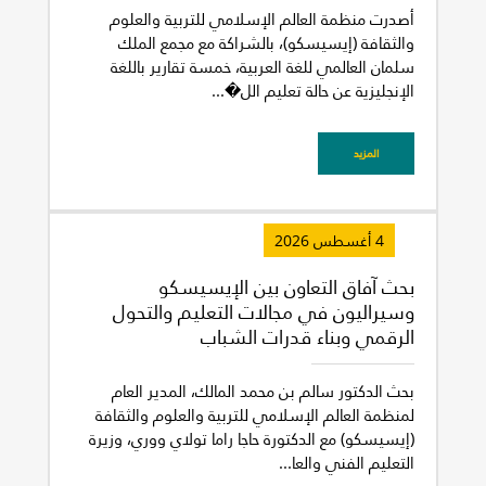
أصدرت منظمة العالم الإسلامي للتربية والعلوم
والثقافة (إيسيسكو)، بالشراكة مع مجمع الملك
سلمان العالمي للغة العربية، خمسة تقارير باللغة
الإنجليزية عن حالة تعليم الل�...
المزيد
4 أغسطس 2026
غير راض للغاية
راض لأقصى درجة
بحث آفاق التعاون بين الإيسيسكو
وسيراليون في مجالات التعليم والتحول
الرقمي وبناء قدرات الشباب
بحث الدكتور سالم بن محمد المالك، المدير العام
لمنظمة العالم الإسلامي للتربية والعلوم والثقافة
(إيسيسكو) مع الدكتورة حاجا راما تولاي ووري، وزيرة
التعليم الفني والعا...