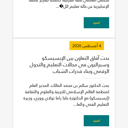
الإنجليزية عن حالة تعليم الل�...
غير راض للغاية
راض لأقصى درجة
المزيد
4 أغسطس 2026
بحث آفاق التعاون بين الإيسيسكو
وسيراليون في مجالات التعليم والتحول
الرقمي وبناء قدرات الشباب
بحث الدكتور سالم بن محمد المالك، المدير العام
لمنظمة العالم الإسلامي للتربية والعلوم والثقافة
(إيسيسكو) مع الدكتورة حاجا راما تولاي ووري، وزيرة
التعليم الفني والعا...
المزيد