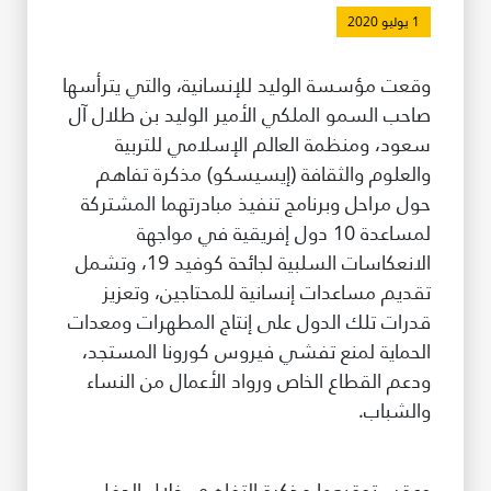
1 يوليو 2020
طريقة عملنا
شاركونا
وقعت مؤسسة الوليد للإنسانية، والتي يترأسها
انضم إلى عائلة الإيسيسكو
صاحب السمو الملكي الأمير الوليد بن طلال آل
سعود، ومنظمة العالم الإسلامي للتربية
للموردين
والعلوم والثقافة (إيسيسكو) مذكرة تفاهم
حول مراحل وبرنامج تنفيذ مبادرتهما المشتركة
الدعم والتبرع
لمساعدة 10 دول إفريقية في مواجهة
الانعكاسات السلبية لجائحة كوفيد 19، وتشمل
تقديم مساعدات إنسانية للمحتاجين، وتعزيز
©
حقوق الطبع والنشر للإيسيسكو. جميع الحقوق محفوظة.
قدرات تلك الدول على إنتاج المطهرات ومعدات
شروط الاستخدام
سياسة الخصوصية
الحماية لمنع تفشي فيروس كورونا المستجد،
حقوق النسخ
ودعم القطاع الخاص ورواد الأعمال من النساء
إخلاء المسؤولية
والشباب.
سياسة وإجراءات أمن نظم المعلومات
سياسة وإجراءات الذكاء الاصطناعي
وعقب توقيعها مذكرة التفاهم، خلال الحفل