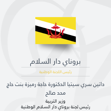
مكتبة الإيسيسكو الرقمية
متاحف ومعارض
الأخبار والأحداث
آخر الأخبار
الأحداث
بروناي دار السلام
وسائل التواصل الاجتماعي للإيسيسكو
رئيس اللجنة الوطنية
للتواصل
داتين سري سيتيا الدكتورة حاجة رميزة بنت حاج
الاتصال بنا
محد صالح
المقر
وزير التربية
شاركونا
رئيس لجنة بروناي دار السلام الوطنية