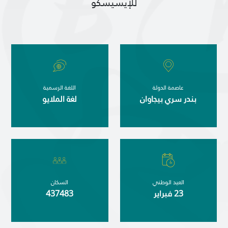
للإيسيسكو
طريقة عملنا
شاركونا
انضم إلى عائلة الإيسيسكو
للموردين
عاصمة الدولة
اللغة الرسمية
الدعم والتبرع
بندر سري بيجاوان
لغة الملايو
©
حقوق الطبع والنشر للإيسيسكو. جميع الحقوق محفوظة.
شروط الاستخدام
سياسة الخصوصية
حقوق النسخ
العيد الوطني
السكان
إخلاء المسؤولية
23 فبراير
437483
سياسة وإجراءات أمن نظم المعلومات
سياسة وإجراءات الذكاء الاصطناعي