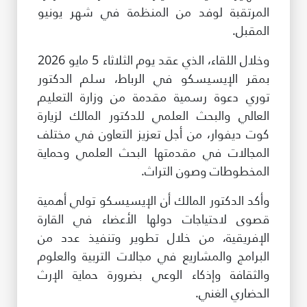
المرتقبة لوفد من المنظمة في شهر يونيو
طريقة عملنا
المقبل.
شاركونا
وخلال اللقاء، الذي عقد يوم الثلاثاء 5 مايو 2026
انضم إلى عائلة الإيسيسكو
بمقر الإيسيسكو في الرباط، سلم الدكتور
توري دعوة رسمية مقدمة من وزارة التعليم
للموردين
العالي والبحث العلمي للدكتور المالك لزيارة
الدعم والتبرع
كوت ديفوار، من أجل تعزيز التعاون في مختلف
المجالات في مقدمتها البحث العلمي وحماية
المخطوطات وصون التراث.
©
حقوق الطبع والنشر للإيسيسكو. جميع الحقوق محفوظة.
وأكد الدكتور المالك أن الإيسيسكو تولي أهمية
شروط الاستخدام
سياسة الخصوصية
قصوى لاحتياجات دولها الأعضاء في القارة
حقوق النسخ
الإفريقية، من خلال تطوير وتنفيذ عدد من
إخلاء المسؤولية
البرامج والمشاريع في مجالات التربية والعلوم
سياسة وإجراءات أمن نظم المعلومات
والثقافة وإذكاء الوعي بضرورة حماية الإرث
سياسة وإجراءات الذكاء الاصطناعي
الحضاري الغني.