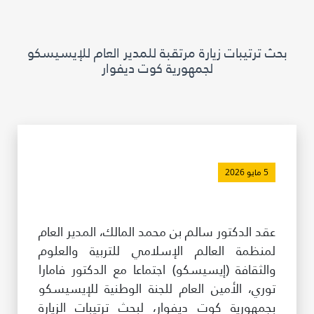
مكتبة الإيسيسكو الرقمية
بحث ترتيبات زيارة مرتقبة للمدير العام للإيسيسكو
متاحف ومعارض
لجمهورية كوت ديفوار
الأخبار والأحداث
آخر الأخبار
الأحداث
وسائل التواصل الاجتماعي للإيسيسكو
5 مايو 2026
للتواصل
عقد الدكتور سالم بن محمد المالك، المدير العام
الاتصال بنا
لمنظمة العالم الإسلامي للتربية والعلوم
المقر
والثقافة (إيسيسكو) اجتماعا مع الدكتور فامارا
توري، الأمين العام للجنة الوطنية للإيسيسكو
شاركونا
بجمهورية كوت ديفوار، لبحث ترتيبات الزيارة