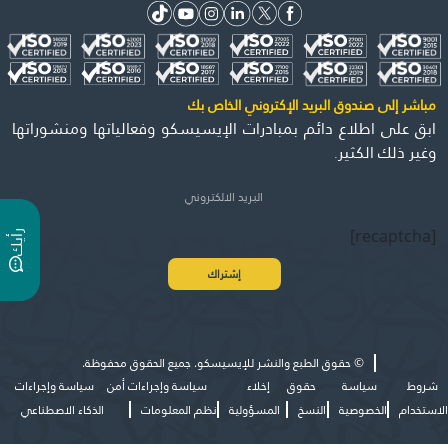
مباشر إلى صندوق البريد الإكتروني الخاص بك
ابق على اطلاع دائم بمبادرات الإيسيسكو وفعالياتها ومنشوراتها
وغير ذلك الكثير.
[recaptcha]
ر
ي
أ
ك
©
حقوق الطبع والنشر للإيسيسكو. جميع الحقوق محفوظة.
شروط
سياسة
حقوق
إخلاء
سياسة وإجراءات أمن
سياسة وإجراءات
الاستخدام
الخصوصية
النسخ
المسؤولية
نظم المعلومات
الذكاء الاصطناعي