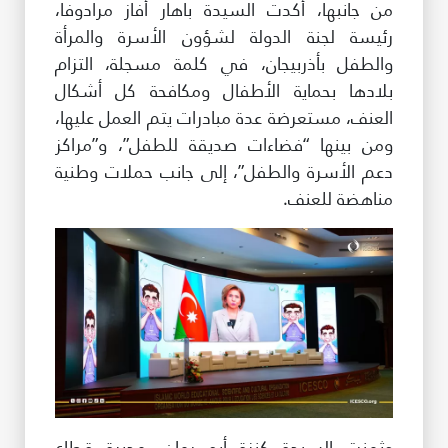
من جانبها، أكدت السيدة باهار أفاز مرادوفا،
رئيسة لجنة الدولة لشؤون الأسرة والمرأة
والطفل بأذربيجان، في كلمة مسجلة، التزام
بلادها بحماية الأطفال ومكافحة كل أشكال
العنف، مستعرضة عدة مبادرات يتم العمل عليها،
ومن بينها “فضاءات صديقة للطفل”، و”مراكز
دعم الأسرة والطفل”، إلى جانب حملات وطنية
مناهضة للعنف.
وثمنت السيدة كنزة أبو رمان، مديرة قطاع