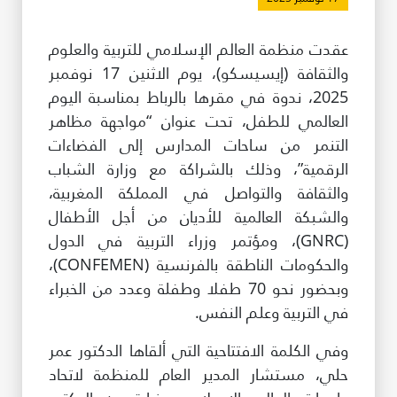
طريقة عملنا
عقدت منظمة العالم الإسلامي للتربية والعلوم
شاركونا
والثقافة (إيسيسكو)، يوم الاثنين 17 نوفمبر
انضم إلى عائلة الإيسيسكو
2025، ندوة في مقرها بالرباط بمناسبة اليوم
العالمي للطفل، تحت عنوان “مواجهة مظاهر
للموردين
التنمر من ساحات المدارس إلى الفضاءات
الدعم والتبرع
الرقمية”، وذلك بالشراكة مع وزارة الشباب
والثقافة والتواصل في المملكة المغربية،
والشبكة العالمية للأديان من أجل الأطفال
©
حقوق الطبع والنشر للإيسيسكو. جميع الحقوق محفوظة.
(GNRC)، ومؤتمر وزراء التربية في الدول
شروط الاستخدام
والحكومات الناطقة بالفرنسية (CONFEMEN)،
سياسة الخصوصية
وبحضور نحو 70 طفلا وطفلة وعدد من الخبراء
حقوق النسخ
في التربية وعلم النفس.
إخلاء المسؤولية
سياسة وإجراءات أمن نظم المعلومات
وفي الكلمة الافتتاحية التي ألقاها الدكتور عمر
سياسة وإجراءات الذكاء الاصطناعي
حلي، مستشار المدير العام للمنظمة لاتحاد