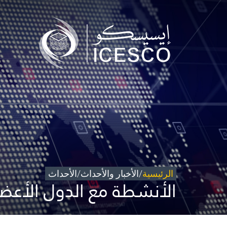
من نحن
مجال عملنا
تأثيرنا
البيانات
المركز الإعلامي
للتواصل
شاركونا
الرئيسية
/
الأخبار والأحداث
/
الأحداث
الأنشطة مع الدول الأعضا
©
حقوق الطبع والنشر للإيسيسكو. 