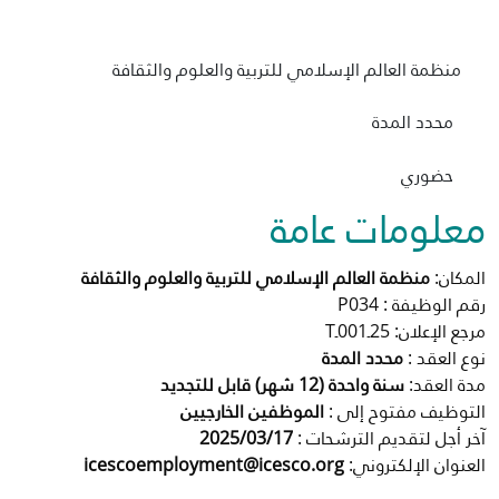
مكتبة الإيسيسكو الرقمية
منظمة العالم الإسلامي للتربية والعلوم والثقافة
متاحف ومعارض
محدد المدة
الأخبار والأحداث
حضوري
آخر الأخبار
معلومات عامة
الأحداث
وسائل التواصل الاجتماعي للإيسيسكو
المكان:
منظمة العالم الإسلامي للتربية والعلوم والثقافة
رقم الوظيفة : P034
للتواصل
مرجع الإعلان: 25ـ001ـT
نوع العقد :
محدد المدة
الاتصال بنا
مدة العقد:
سنة واحدة (12 شهر) قابل للتجديد
التوظيف مفتوح إلى :
الموظفين الخارجيين
المقر
آخر أجل لتقديم الترشحات :
2025/03/17
العنوان الإلكتروني:
icescoemployment@icesco.org
شاركونا