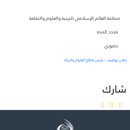
مكتبة الإيسيسكو الرقمية
منظمة العالم الإسلامي للتربية والعلوم والثقافة
متاحف ومعارض
محدد المدة
الأخبار والأحداث
حضوري
آخر الأخبار
إعلان توظيف – رئيس قطاع العلوم والبيئة
الأحداث
وسائل التواصل الاجتماعي للإيسيسكو
للتواصل
شارك
الاتصال بنا
المقر
شاركونا