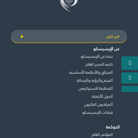
طريقة عملنا
شاركونا
انضم إلى عائلة الإيسيسكو
من نحن
للموردين
عن الإيسيسكو
نبذة عن الإيسيسكو
الدعم والتبرع
كلمة المدير العام
الميثاق والأنظمة الأساسية
القيم والرؤية والرسالة
©
حقوق الطبع والنشر للإيسيسكو. جميع الحقوق محفوظة.
التخطيط الاستراتيجي
شروط الاستخدام
الدول الأعضاء
سياسة الخصوصية
المراقبون الحاليون
حقوق النسخ
إخلاء المسؤولية
قيادات الإيسيسكو
سياسة وإجراءات أمن نظم المعلومات
سياسة وإجراءات الذكاء الاصطناعي
الحوكمة
المؤتمر العام