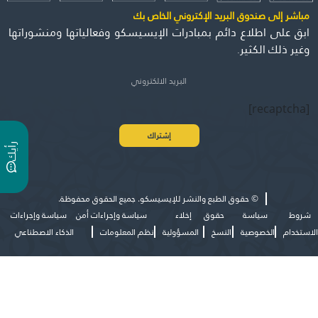
مباشر إلى صندوق البريد الإكتروني الخاص بك
ابق على اطلاع دائم بمبادرات الإيسيسكو وفعالياتها ومنشوراتها
وغير ذلك الكثير.
[recaptcha]
ر
ي
أ
ك
©
حقوق الطبع والنشر للإيسيسكو. جميع الحقوق محفوظة.
شروط
سياسة
حقوق
إخلاء
سياسة وإجراءات أمن
سياسة وإجراءات
الاستخدام
الخصوصية
النسخ
المسؤولية
نظم المعلومات
الذكاء الاصطناعي