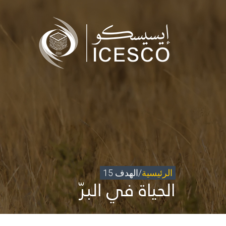
من نحن
مجال عملنا
تأثيرنا
البيانات
المركز الإعلامي
للتواصل
شاركونا
الرئيسية
/
الهدف 15
الحياة في البرّ
©
حقوق الطبع والنشر للإيسيسكو. 