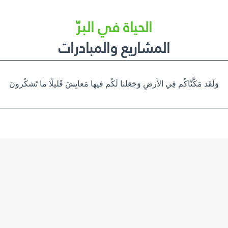
الحياة في البرّ
المشاريع والمبادرات
وَلَقَد مَكَّنّاكُم فِي الأَرضِ وَجَعَلنا لَكُم فيها مَعايِشَ قَليلًا ما تَشكُرونَ