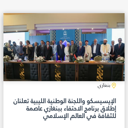
مكتبة الإيسيسكو الرقمية
متاحف ومعارض
الأخبار والأحداث
آخر الأخبار
الأحداث
وسائل التواصل الاجتماعي للإيسيسكو
للتواصل
بنغازي
الاتصال بنا
الإيسيسكو واللجنة الوطنية الليبية تعلنان
إطلاق برنامج الاحتفاء ببنغازي عاصمة
المقر
للثقافة في العالم الإسلامي
شاركونا