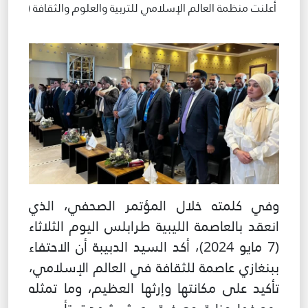
طريقة عملنا
شاركونا
انضم إلى عائلة الإيسيسكو
للموردين
الدعم والتبرع
©
حقوق الطبع والنشر للإيسيسكو. جميع الحقوق محفوظة.
شروط الاستخدام
وفي كلمته خلال المؤتمر الصحفي، الذي
سياسة الخصوصية
انعقد بالعاصمة الليبية طرابلس اليوم الثلاثاء
حقوق النسخ
(7 مايو 2024)، أكد السيد الدبيبة أن الاحتفاء
إخلاء المسؤولية
ببنغازي عاصمة للثقافة في العالم الإسلامي،
سياسة وإجراءات أمن نظم المعلومات
سياسة وإجراءات الذكاء الاصطناعي
تأكيد على مكانتها وإرثها العظيم، وما تمثله