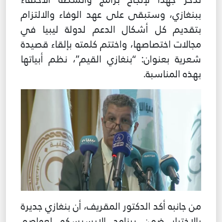
ببنغازي، وستبقى على عهد الوفاء والالتزام
بتقديم كل أشكال الدعم لدولة ليبيا في
مجالات اختصاصها، واختتم كلمته بإلقاء قصيدة
شعرية بعنوان: “بنغازي القيم”، نظم أبياتها
بهذه المناسبة.
من جانبه أكد الدكتور المقريف، أن بنغازي جديرة
بالاختيار ضمن برنامج الإيسيسكو لعواصم