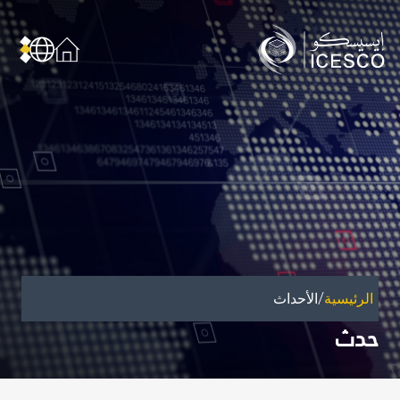
من نحن
عن الإيسيسكو
الحوكمة
مجال عملنا
مجالات الخبرة
الأمانة العامة للجان الوطنية والمؤتمرات
الشراكات
/
الرئيسية
الأحداث
تأثيرنا
حدث
أهداف التنمية المستدامة
البيانات