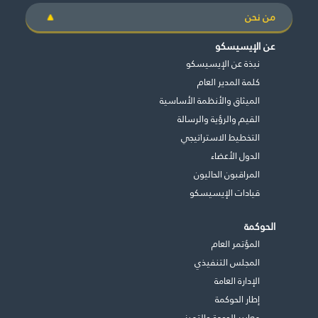
من نحن
طريقة عملنا
شاركونا
عن الإيسيسكو
نبذة عن الإيسيسكو
انضم إلى عائلة الإيسيسكو
كلمة المدير العام
للموردين
الميثاق والأنظمة الأساسية
القيم والرؤية والرسالة
الدعم والتبرع
التخطيط الاستراتيجي
الدول الأعضاء
المراقبون الحاليون
©
حقوق الطبع والنشر للإيسيسكو. جميع الحقوق محفوظة.
قيادات الإيسيسكو
شروط الاستخدام
سياسة الخصوصية
الحوكمة
حقوق النسخ
المؤتمر العام
إخلاء المسؤولية
المجلس التنفيذي
سياسة وإجراءات أمن نظم المعلومات
اﻹدارة العامة
سياسة وإجراءات الذكاء الاصطناعي
إطار الحوكمة
معايير الجودة والتميز