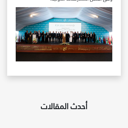
أحدث المقالات
غير راض للغاية
راض لأقصى درجة