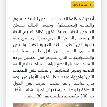
18 فبراير 2025
طريقة عملنا
شاركونا
أصدرت منظمة العالم الإسلامي للتربية والعلوم
انضم إلى عائلة الإيسيسكو
والثقافة (إيسيسكو)، ومجمع الملك سلمان
العالمي للغة العربية، تقرير “حالة تعليم اللغة
للموردين
العربية في العالم”، الذي يهدف إلى تحقيق نقلة
نوعية في تعليم اللغة العربية لغة ثانية على
الدعم والتبرع
المستوى العالمي، من خلال تطوير السياسات
والإستراتيجيات التي تسهم في تحسين جودة
التعليم، وتحليل الوضع الراهن لمراكز تعليم اللغة
©
حقوق الطبع والنشر للإيسيسكو. جميع الحقوق محفوظة.
العربية وتعزيز انتشارها، والتغلب على التحديات
شروط الاستخدام
سياسة الخصوصية
التي تواجهها، ويعد هذا التقرير، الأول من نوعه
حقوق النسخ
في دراسة واقع تعليم العربية في الدول
إخلاء المسؤولية
الناطقة بغيرها؛ إذ يستعرض تحليلا شاملا لأكثر
سياسة وإجراءات أمن نظم المعلومات
من 300 مؤسسة تعليمية في 30 دولة.
سياسة وإجراءات الذكاء الاصطناعي