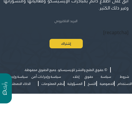
ابق على اطلاع دائم بمبادرات الإيسيسكو وفعالياتها ومنشوراتها
وغير ذلك الكثير.
[recaptcha]
©
حقوق الطبع والنشر للإيسيسكو. جميع الحقوق محفوظة.
شروط
سياسة
حقوق
إخلاء
سياسة وإجراءات أمن
سياسة وإجراءات
الاستخدام
الخصوصية
النسخ
المسؤولية
نظم المعلومات
الذكاء الاصطناعي
ر
ي
أ
ك