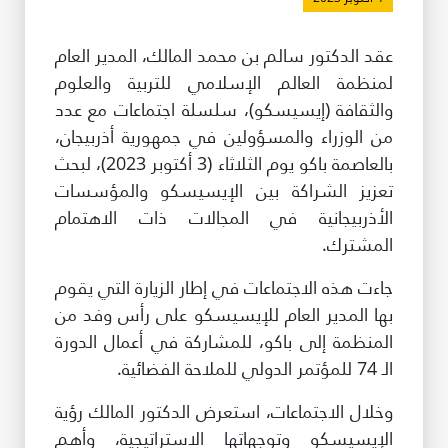
طريقة عملنا
عقد الدكتور سالم بن محمد المالك، المدير العام
شاركونا
لمنظمة العالم الإسلامي للتربية والعلوم
انضم إلى عائلة الإيسيسكو
والثقافة (إيسيسكو)، سلسلة اجتماعات مع عدد
من الوزراء والمسؤولين في جمهورية أذربيجان،
للموردين
بالعاصمة باكو يوم الثلاثاء (3 أكتوبر 2023)، لبحث
الدعم والتبرع
تعزيز الشراكة بين الإيسيسكو والمؤسسات
الأذربيجانية في المجالات ذات الاهتمام
المشترك.
©
حقوق الطبع والنشر للإيسيسكو. جميع الحقوق محفوظة.
جاءت هذه الاجتماعات في إطار الزيارة التي يقوم
شروط الاستخدام
بها المدير العام للإيسيسكو على رأس وفد من
سياسة الخصوصية
المنظمة إلى باكو، للمشاركة في أعمال الدورة
حقوق النسخ
إخلاء المسؤولية
الـ 74 للمؤتمر الدولي للملاحة الفضائية.
سياسة وإجراءات أمن نظم المعلومات
وخلال الاجتماعات، استعرض الدكتور المالك رؤية
سياسة وإجراءات الذكاء الاصطناعي
الإيسيسكو وتوجهاتها الاستراتيجية، وأهم