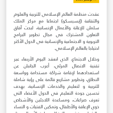
طريقة عملنا
عقدت منظمة العالم الإسلامي للتربية والعلوم
شاركونا
والثقافة (إيسيسكو) اجتماعا مع مركز الملك
انضم إلى عائلة الإيسيسكو
سلمان للإغاثة والأعمال الإنسانية، لبحث آفاق
التعاون المشترك في مجال تطوير البرامج
للموردين
التربوية و الاجتماعية والإنسانية في الدول الأكثر
الدعم والتبرع
احتياجا بالعالم الإسلامي.
وخلال الاجتماع، الذي انعقد اليوم الأربعاء عبر
تقنية الاتصال المرئي، أعرب الجانبان عن
©
حقوق الطبع والنشر للإيسيسكو. جميع الحقوق محفوظة.
استعدادهما لإقامة شراكة مستدامة وواسعة
شروط الاستخدام
النطاق، وتطوير مشاريع قائمة على رؤية شاملة
سياسة الخصوصية
للتربية و لتعليم والخدمات الإنسانية، بهدف
حقوق النسخ
إخلاء المسؤولية
تحسين جودة التعليم في الدول الأعضاء التي
سياسة وإجراءات أمن نظم المعلومات
تعرف صراعات، ومساعدة اللاجئين والأشخاص
سياسة وإجراءات الذكاء الاصطناعي
ذوي الإعاقة والأطفال، وتمكين الفتيات و النساء