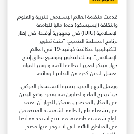
طريقة عملنا
قدمت منظمة العالم الإسلامي للتربية والعلوم
شاركونا
والثقافة (إيسيسكو) دعما ماليا للجامعة
انضم إلى عائلة الإيسيسكو
الإسلامية (IUIU) في جمهورية أوغندا، في إطار
برنامج المنظمة الطموح: “منحة تطوير
للموردين
التكنولوجيا لمكافحة كوفيد-19 في العالم
الدعم والتبرع
الإسلامي”، وذلك لتطوير وتوسيع نطاق إنتاج
جهاز مبتكر لتعزيز النظافة الآمنة وتوفير المياه
لغسل اليدين كجزء من التدابير الوقائية.
©
حقوق الطبع والنشر للإيسيسكو. جميع الحقوق محفوظة.
ويعمل الجهاز الجديد بتقنية الاستشعار الحركي،
شروط الاستخدام
حيث يخرج الماء والصابون منه بمجرد وضع اليدين
سياسة الخصوصية
في المكان المخصص، ويمكن للجهاز أن يعتمد
حقوق النسخ
إخلاء المسؤولية
في تشغيله على الطاقة الشمسية المنتجة من
سياسة وإجراءات أمن نظم المعلومات
ألواح شمسية خاصة به، مما يتيح استخدامه أيضا
سياسة وإجراءات الذكاء الاصطناعي
في المناطق النائية التي لا يتوفر فيها مصدر