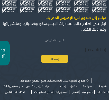
مباشر إلى صندوق البريد الإكتروني الخاص بك
ابق على اطلاع دائم بمبادرات الإيسيسكو وفعالياتها ومنشوراتها
وغير ذلك الكثير.
[recaptcha]
ر
ي
أ
ك
©
حقوق الطبع والنشر للإيسيسكو. جميع الحقوق محفوظة.
شروط
سياسة
حقوق
إخلاء
سياسة وإجراءات أمن
سياسة وإجراءات
الاستخدام
الخصوصية
النسخ
المسؤولية
نظم المعلومات
الذكاء الاصطناعي