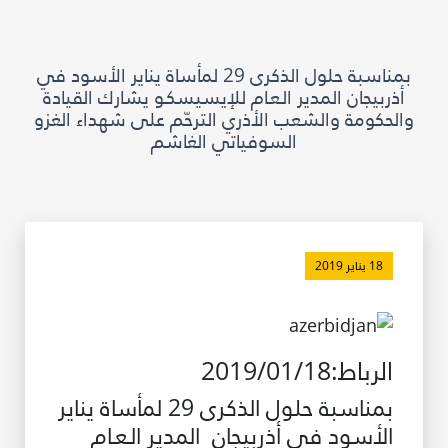
مكتبة الإيسيسكو الرقمية
بمناسبة حلول الذكرى 29 لمأساة يناير الأسود في
متاحف ومعارض
أذربيجان المدير الـعـام للإيسيسكـو يشارك القيادة
والحكومة والشعب الأذري الترحّم على شهداء الغزو
الأخبار والأحداث
السوفياتي الغاشم
آخر الأخبار
الأحداث
وسائل التواصل الاجتماعي للإيسيسكو
18 يناير 2019
للتواصل
الاتصال بنا
الرباط:2019/01/18
المقر
بمناسبة حلول الذكرى 29 لمأساة يناير
شاركونا
الأسود في أذربيجان المدير الـعـام