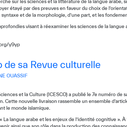
e sur les sciences et la littérature de la langue arabe, s
er étayé par des preuves en faveur du choix de l’orientat
 syntaxe et de la morphologie, d’une part, et les fondemen
profondies visant à réexaminer les sciences de la langue 
o.org/y9yp
 de sa Revue culturelle
E OUASSIF
✪
✪
✪
✪
✪
✪
✪
✪
✪
✪
iences et la Culture (ICESCO) a publié le 7e numéro de sa 
on. Cette nouvelle livraison rassemble un ensemble d’articl
ssant le monde islamique.
a langue arabe et les enjeux de l’identité cognitive ». À tr
ely Dissatisfied
Extremely Sa
avenir ainsi que son rôle dans la production des connaissan