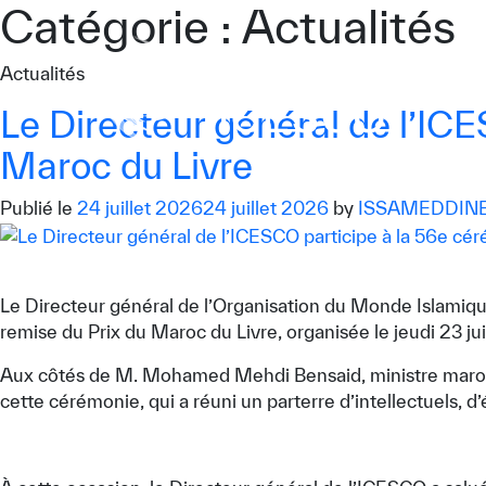
Catégorie :
Actualités
Qui sommes-nous ?
Actualités
Ce que nous faisons
Le Directeur général de l’IC
Notre impact
Maroc du Livre
Données et perspectives
Publié le
24 juillet 2026
24 juillet 2026
by
ISSAMEDDIN
Centre des Médias
Contact
Le Directeur général de l’Organisation du Monde Islamique
remise du Prix du Maroc du Livre, organisée le jeudi 23 jui
S’engager
Aux côtés de M. Mohamed Mehdi Bensaid, ministre marocain 
cette cérémonie, qui a réuni un parterre d’intellectuels, 
©
Copyright ICESCO. Tous droits réservés.