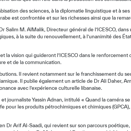
isation des sciences, à la diplomatie linguistique et à ses 
rabe est confrontée et sur les richesses ainsi que la remar
 Dr Salim M. AlMalik, Directeur général de l’ICESCO, dans
atégiques, à la suite du renouvellement, à l’unanimité des
s et la vision qui guideront l’ICESCO dans le renforcement
ture et de la communication.
tions. Il revient notamment sur le franchissement du seuil
n islamique. Il publie également un article de Dr Ali Dahe
onance avec l’expérience culturelle libanaise.
et journaliste Yassin Adnan, intitulé « Quand la caméra se 
lfe pour les produits pétrochimiques et chimiques (GPCA),
n Dr Arif Al-Saadi, qui revient sur son parcours poétique, 