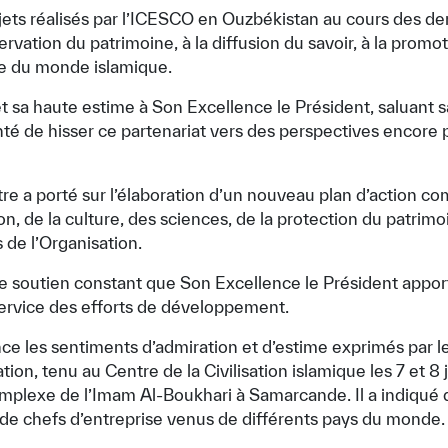
ets réalisés par l’ICESCO en Ouzbékistan au cours des de
servation du patrimoine, à la diffusion du savoir, à la promo
elle du monde islamique.
 sa haute estime à Son Excellence le Président, saluant sa 
nté de hisser ce partenariat vers des perspectives encore 
re a porté sur l’élaboration d’un nouveau plan d’action c
ion, de la culture, des sciences, de la protection du patri
 de l’Organisation.
 soutien constant que Son Excellence le Président apporte
service des efforts de développement.
ce les sentiments d’admiration et d’estime exprimés par les
ination, tenu au Centre de la Civilisation islamique les 7 et 
Complexe de l’Imam Al-Boukhari à Samarcande. Il a indiqué
t de chefs d’entreprise venus de différents pays du monde.