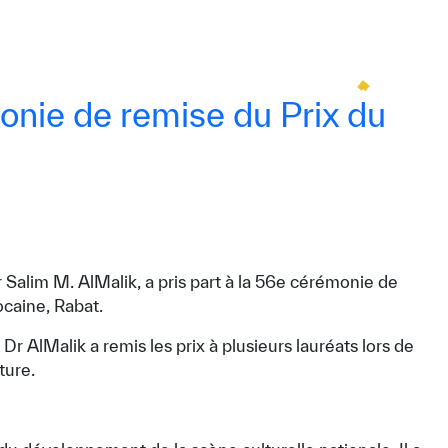
onie de remise du Prix du
 Salim M. AlMalik, a pris part à la 56e cérémonie de
ocaine, Rabat.
AlMalik a remis les prix à plusieurs lauréats lors de
ture.
re concernant l’IA
PPSSI
Droit d’auteur
Clause de non-responsabilité