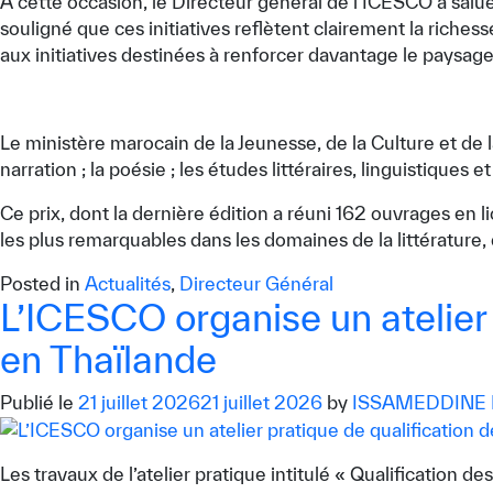
À cette occasion, le Directeur général de l’ICESCO a salu
souligné que ces initiatives reflètent clairement la richess
aux initiatives destinées à renforcer davantage le paysage 
Le ministère marocain de la Jeunesse, de la Culture et de l
narration ; la poésie ; les études littéraires, linguistiques e
Ce prix, dont la dernière édition a réuni 162 ouvrages en l
les plus remarquables dans les domaines de la littérature,
Posted in
Actualités
,
Directeur Général
L’ICESCO organise un atelier
en Thaïlande
Publié le
21 juillet 2026
21 juillet 2026
by
ISSAMEDDINE
Les travaux de l’atelier pratique intitulé « Qualificatio