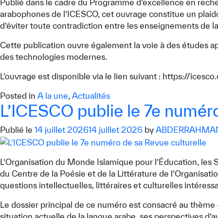
Publié dans le cadre du Programme d’excellence en recherch
arabophones de l’ICESCO, cet ouvrage constitue un plaidoy
d’éviter toute contradiction entre les enseignements de la
Cette publication ouvre également la voie à des études ap
des technologies modernes.
L’ouvrage est disponible via le lien suivant : https://icesc
Posted in
A la une
,
Actualités
L’ICESCO publie le 7e numéro
Publié le
14 juillet 2026
14 juillet 2026
by
ABDERRAHMAN
✪
✪
✪
✪
✪
L’Organisation du Monde Islamique pour l’Éducation, les Sc
du Centre de la Poésie et de la Littérature de l’Organisati
questions intellectuelles, littéraires et culturelles intére
Le dossier principal de ce numéro est consacré au thème « L
Extrem
situation actuelle de la langue arabe, ses perspectives d’