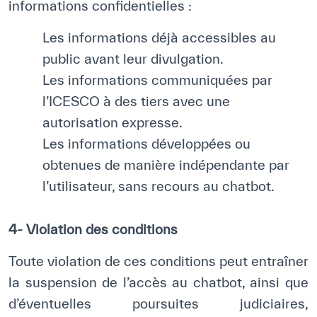
informations confidentielles :
✪
✪
✪
✪
✪
✪
✪
✪
✪
✪
✪
✪
✪
✪
✪
Les informations déjà accessibles au
public avant leur divulgation.
Les informations communiquées par
l’ICESCO à des tiers avec une
Extremely
Extremely
autorisation expresse.
Dissatisfied
Satisfied
Les informations développées ou
obtenues de manière indépendante par
l’utilisateur, sans recours au chatbot.
4- Violation des conditions
Toute violation de ces conditions peut entraîner
la suspension de l’accès au chatbot, ainsi que
d’éventuelles poursuites judiciaires,