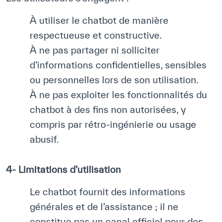
Notre méthode de travail
À utiliser le chatbot de manière
S’engager
respectueuse et constructive.
Rejoignez la famille de l’ICESCO
À ne pas partager ni solliciter
d’informations confidentielles, sensibles
Pour les fournisseurs
ou personnelles lors de son utilisation.
Devenir partenaire
À ne pas exploiter les fonctionnalités du
Soutien et dons
chatbot à des fins non autorisées, y
compris par rétro-ingénierie ou usage
abusif.
©
Copyright ICESCO. Tous droits réservés.
Conditions d’utilisation
4- Limitations d’utilisation
Politique de confidentialité
Politique et procédure concernant l’IA
Le chatbot fournit des informations
PPSSI
générales et de l’assistance ; il ne
Droit d’auteur
Clause de non-responsabilité
constitue pas un canal officiel pour des