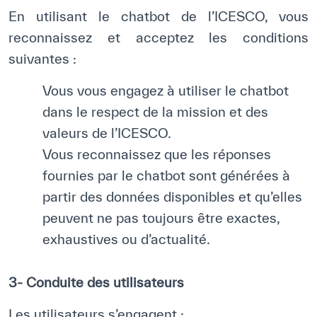
En utilisant le chatbot de l’ICESCO, vous
Bibliothèque Numérique de l’ICESCO
reconnaissez et acceptez les conditions
Musées et Expositions
suivantes :
Actualités et événements
Vous vous engagez à utiliser le chatbot
dans le respect de la mission et des
Communiqués de presse
valeurs de l’ICESCO.
Événements
Vous reconnaissez que les réponses
Réseaux Sociaux de l’ICESCO
fournies par le chatbot sont générées à
partir des données disponibles et qu’elles
Contact
peuvent ne pas toujours être exactes,
exhaustives ou d’actualité.
Contact
Bureaux de l’ICESCO
3- Conduite des utilisateurs
S’engager
Les utilisateurs s’engagent :