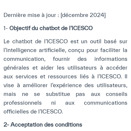
Direction Générale
Cadre de la Gouvernance
Dernière mise à jour : [décembre 2024]
Normes Internationales de Qualité et
1-
Objectif du chatbot de l’ICESCO
d’Excellence
Le chatbot de l’ICESCO est un outil basé sur
Ce que nous faisons
l’intelligence artificielle, conçu pour faciliter la
communication, fournir des informations
Domaines d’expertise
générales et aider les utilisateurs à accéder
Secrétariat Général
aux services et ressources liés à l’ICESCO. Il
vise à améliorer l’expérience des utilisateurs,
Partenariats
mais ne se substitue pas aux conseils
Notre impact
professionnels ni aux communications
officielles de l’ICESCO.
Objectifs de développement durable
2- Acceptation des conditions
Données et perspectives