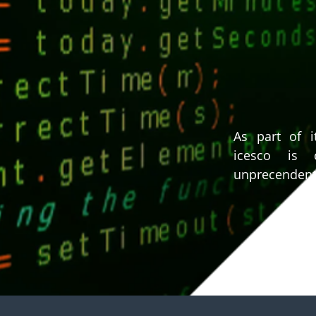
As part of i
icesco is 
unprecenden