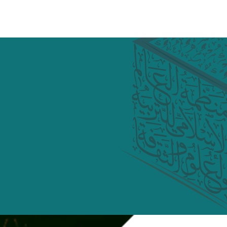
غير راض ل