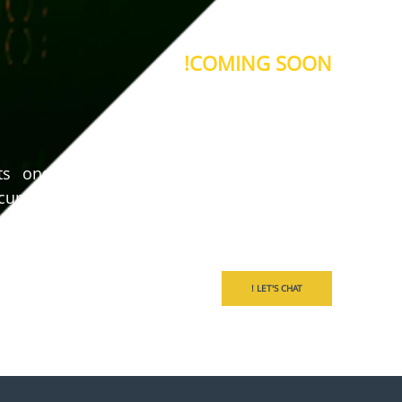
COMING SOON!
ASK US
ANYTHING !
ts ongoing digital transformation efforts,
currently working to implement the
ted open-AI APIs to provide you with a
unique digital experience
LET'S CHAT !