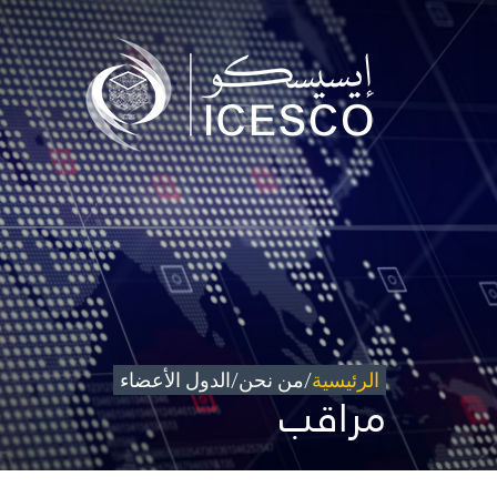
من نحن
مجال عملنا
تأثيرنا
البيانات
المركز الإعلامي
للتواصل
شاركونا
الرئيسية
/
من نحن
/
الدول الأعضاء
مراقب
©
حقوق الطبع والنشر للإيسيسكو. 