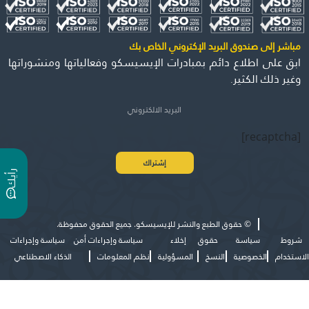
مباشر إلى صندوق البريد الإكتروني الخاص بك
ابق على اطلاع دائم بمبادرات الإيسيسكو وفعالياتها ومنشوراتها
وغير ذلك الكثير.
[recaptcha]
ر
ي
أ
ك
©
حقوق الطبع والنشر للإيسيسكو. جميع الحقوق محفوظة.
شروط
سياسة
حقوق
إخلاء
سياسة وإجراءات أمن
سياسة وإجراءات
الاستخدام
الخصوصية
النسخ
المسؤولية
نظم المعلومات
الذكاء الاصطناعي