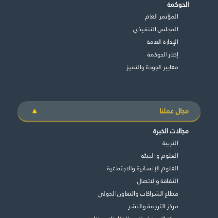
الحوكمة
طريقة عملنا
المؤتمر العام
شاركونا
المجلس التنفيذي
اﻹدارة العامة
انضم إلى عائلة الإيسيسكو
إطار الحوكمة
معايير الجودة والتميز
للموردين
الدعم والتبرع
مجال عملنا
©
حقوق الطبع والنشر للإيسيسكو. جميع الحقوق محفوظة.
مجالات الخبرة
شروط الاستخدام
التربية
سياسة الخصوصية
العلوم و البيئة
حقوق النسخ
العلوم الإنسانية والاجتماعية
إخلاء المسؤولية
الثقافة والاتصال
سياسة وإجراءات أمن نظم المعلومات
قطاع الشراكات والتعاون الدولي
سياسة وإجراءات الذكاء الاصطناعي
مركز الترجمة والنشر