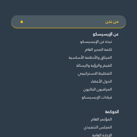
طريقة عملنا
شاركونا
من نحن
انضم إلى عائلة الإيسيسكو
عن الإيسيسكو
نبذة عن الإيسيسكو
للموردين
كلمة المدير العام
الدعم والتبرع
الميثاق والأنظمة الأساسية
القيم والرؤية والرسالة
التخطيط الاستراتيجي
الدول الأعضاء
©
حقوق الطبع والنشر للإيسيسكو. جميع الحقوق محفوظة.
شروط الاستخدام
المراقبون الحاليون
سياسة الخصوصية
قيادات الإيسيسكو
حقوق النسخ
إخلاء المسؤولية
الحوكمة
سياسة وإجراءات أمن نظم المعلومات
المؤتمر العام
سياسة وإجراءات الذكاء الاصطناعي
المجلس التنفيذي
اﻹدارة العامة