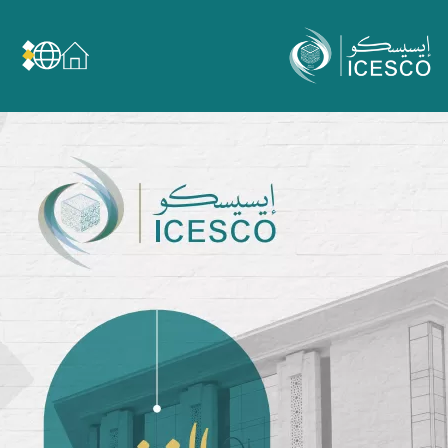
Expertise:
مركز الترجمة والنشر
من نحن
دليل النشر
عن الإيسيسكو
الحوكمة
مجال عملنا
مجالات الخبرة
الأمانة العامة للجان الوطنية والمؤتمرات
الشراكات
تأثيرنا
أهداف التنمية المستدامة
البيانات