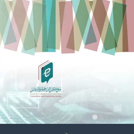
غير راض للغاية
راض لأقصى درجة