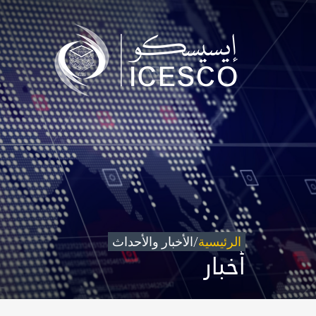
من نحن
مجال عملنا
تأثيرنا
البيانات
المركز الإعلامي
للتواصل
شاركونا
الرئيسية
/
الأخبار والأحداث
أخبار
©
حقوق الطبع والنشر للإيسيسكو. 