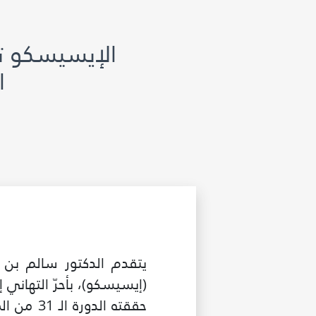
الإيسيسكو تهن
الـ31 للمعر
يتقدم الدكتور سالم بن م
(إيسيسكو)، بأحرّ التهاني إ