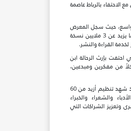
 مع الاحتفاء بالرباط عاصمة
ي واسع، حيث سجل المعرض
مشاركة قياسية بلغت 61 دولة و891 عارضًا، مع عرض أكثر من 130 ألف عنوان وما يزيد عن 3 ملايين نسخة
لخدمة القراءة والنشر.
 احتفت بإرث الرحالة ابن
يم أكثر من 204 فعاليات بمشاركة ما يزيد على 720 متدخلاً من مفكرين ومبدعين،
وأكد الدكتور المالك أن جناح الإيسيسكو بالمعرض سجل حضورا في هذه الدورة، إذ شهد تنظيم أزيد من 60
باء والشعراء والخبراء
ى وتعزيز الشراكات التي