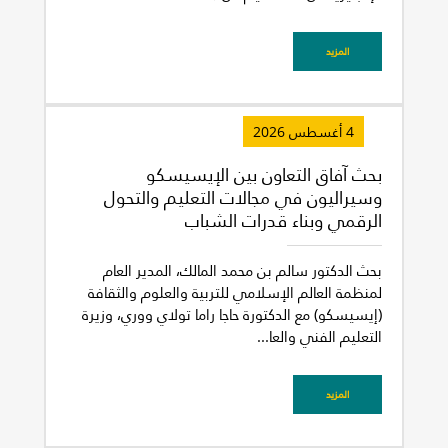
المزيد
4 أغسطس 2026
بحث آفاق التعاون بين الإيسيسكو
وسيراليون في مجالات التعليم والتحول
الرقمي وبناء قدرات الشباب
بحث الدكتور سالم بن محمد المالك، المدير العام
لمنظمة العالم الإسلامي للتربية والعلوم والثقافة
(إيسيسكو) مع الدكتورة حاجا راما تولاي ووري، وزيرة
التعليم الفني والعا...
المزيد
غير راض للغاية
راض لأقصى درجة