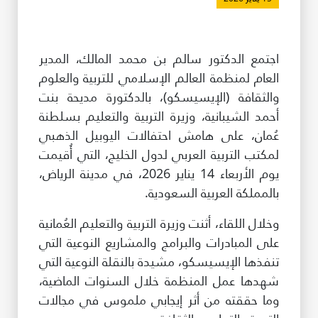
طريقة عملنا
شاركونا
اجتمع الدكتور سالم بن محمد المالك، المدير
انضم إلى عائلة الإيسيسكو
العام لمنظمة العالم الإسلامي للتربية والعلوم
والثقافة (الإيسيسكو)، بالدكتورة مديحة بنت
للموردين
أحمد الشيبانية، وزيرة التربية والتعليم بسلطنة
الدعم والتبرع
عُمان، على هامش احتفالات اليوبيل الذهبي
لمكتب التربية العربي لدول الخليج، التي أُقيمت
يوم الأربعاء 14 يناير 2026، في مدينة الرياض،
©
حقوق الطبع والنشر للإيسيسكو. جميع الحقوق محفوظة.
بالمملكة العربية السعودية.
شروط الاستخدام
وخلال اللقاء، أثنت وزيرة التربية والتعليم العُمانية
سياسة الخصوصية
على المبادرات والبرامج والمشاريع النوعية التي
حقوق النسخ
إخلاء المسؤولية
تنفذها الإيسيسكو، مشيدة بالنقلة النوعية التي
سياسة وإجراءات أمن نظم المعلومات
شهدها عمل المنظمة خلال السنوات الماضية،
سياسة وإجراءات الذكاء الاصطناعي
وما حققته من أثر إيجابي ملموس في مجالات