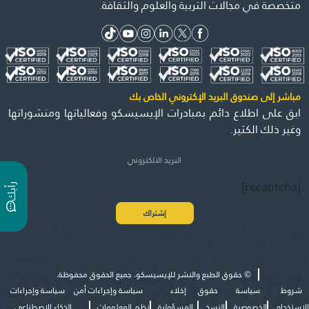
متخصصة في مجالات التربية والعلوم والثقافة.
مباشر إلى صندوق البريد الإكتروني الخاص بك
ابق على اطلاع دائم بمبادرات الإيسيسكو وفعالياتها ومنشوراتها
وغير ذلك الكثير.
[recaptcha]
ر
ي
أ
ك
©
حقوق الطبع والنشر للإيسيسكو. جميع الحقوق محفوظة.
شروط
سياسة
حقوق
إخلاء
سياسة وإجراءات أمن
سياسة وإجراءات
الاستخدام
الخصوصية
النسخ
المسؤولية
نظم المعلومات
الذكاء الاصطناعي