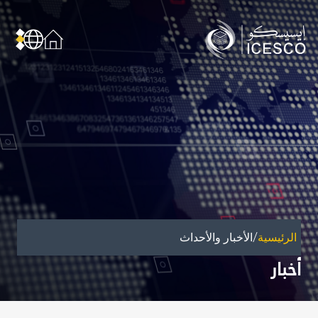
من نحن
عن الإيسيسكو
الحوكمة
مجال عملنا
مجالات الخبرة
الأمانة العامة للجان الوطنية والمؤتمرات
الشراكات
/
الرئيسية
الأخبار والأحداث
تأثيرنا
أخبار
أهداف التنمية المستدامة
البيانات