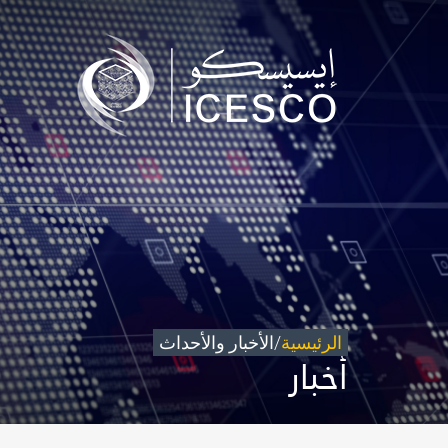
من نحن
مجال عملنا
تأثيرنا
البيانات
المركز الإعلامي
للتواصل
شاركونا
الرئيسية
/
الأخبار والأحداث
أخبار
©
حقوق الطبع والنشر للإيسيسكو. 