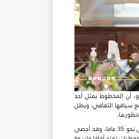
و، أن المخطوط يمثل أحد
مع سياقها الثقافي، ويظل
وتطورها.
ى درجة
وأشار الدكتور المالك إلى أن آخر مسح شامل لرصيد كازاخستان المخطوط يعود إلى نحو 35 عاما، وقد أحصى
عتبرا أن هذه المعطيات تفتح آفاقا واسعة