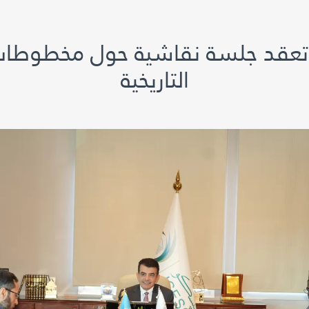
تعقد جلسة نقاشية حول مخطوطات 
التاريخية