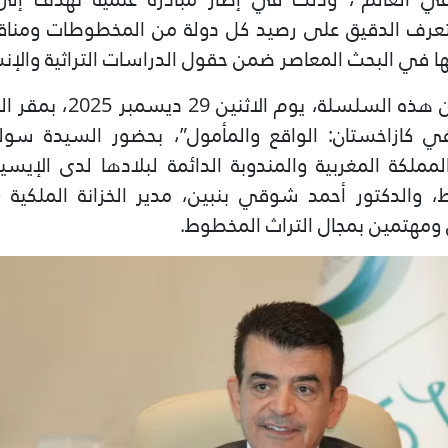
التعرف الدقيق على رصيد كل دولة من المخطوطات ومن
ا في البحث المعاصر ضمن حقول الدراسات التراثية والإنس
وانعقدت الحلقة الأولى من
ي كازاخستان: الواقع والمأمول”، بحضور السيدة سو
لمملكة المغربية والمندوبة الدائمة لبلادها لدى الإي
ط، والدكتور أحمد شوقي بنبين، مدير الخزانة الملكية 
 ومهتمين بمجال التراث المخطوط.