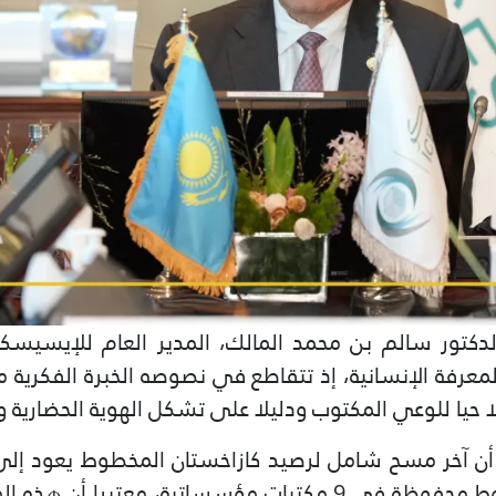
الدكتور سالم بن محمد المالك، المدير العام للإيسيسك
لمعرفة الإنسانية، إذ تتقاطع في نصوصه الخبرة الفكرية 
جلا حيا للوعي المكتوب ودليلا على تشكل الهوية الحضارية 
لغاية
راض لأقص
آنذاك أكثر من 5300 مخطوط محفوظة في 9 مكتبات مؤسساتية، م