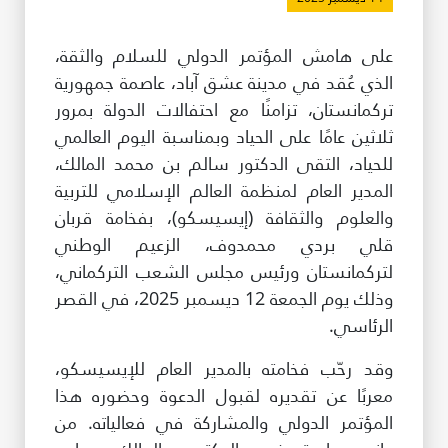
طريقة عملنا
على هامش المؤتمر الدولي للسلام والثقة،
شاركونا
الذي عُقد في مدينة عشق آباد، عاصمة جمهورية
انضم إلى عائلة الإيسيسكو
تركمانستان، تزامنًا مع احتفالات الدولة بمرور
ثلاثين عامًا على الحياد وبمناسبة اليوم العالمي
للموردين
للحياد، التقى الدكتور سالم بن محمد المالك،
الدعم والتبرع
المدير العام لمنظمة العالم الإسلامي للتربية
والعلوم والثقافة (إيسيسكو)، بفخامة قربان
قلي بردي محمدوف، الزعيم الوطني
©
حقوق الطبع والنشر للإيسيسكو. جميع الحقوق محفوظة.
لتركمانستان ورئيس مجلس الشعب التركماني،
شروط الاستخدام
وذلك يوم الجمعة 12 ديسمبر 2025، في القصر
سياسة الخصوصية
الرئاسي.
حقوق النسخ
إخلاء المسؤولية
وقد رحّب فخامته بالمدير العام للإيسيسكو،
سياسة وإجراءات أمن نظم المعلومات
معربًا عن تقديره لقبول الدعوة وحضوره هذا
سياسة وإجراءات الذكاء الاصطناعي
المؤتمر الدولي والمشاركة في فعالياته. من