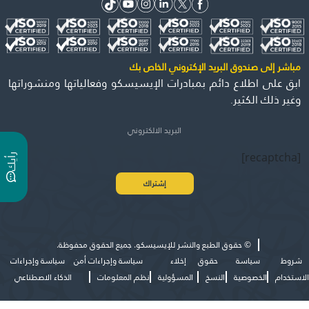
مباشر إلى صندوق البريد الإكتروني الخاص بك
ابق على اطلاع دائم بمبادرات الإيسيسكو وفعالياتها ومنشوراتها
وغير ذلك الكثير.
[recaptcha]
ر
ي
أ
ك
©
حقوق الطبع والنشر للإيسيسكو. جميع الحقوق محفوظة.
شروط
سياسة
حقوق
إخلاء
سياسة وإجراءات أمن
سياسة وإجراءات
الاستخدام
الخصوصية
النسخ
المسؤولية
نظم المعلومات
الذكاء الاصطناعي