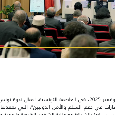
انطلقت يوم الاثنين 17 نوفمبر 2025، في العاصمة التونسية، أعم
ضارات في دعم السلم والأمن الدوليين”، التي تعقدها
(إيسيسكو) بالشراكة مع وزارة الشؤون الخارجية والهجرة وا