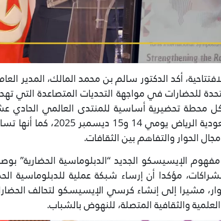
فتتاحية، أكد الدكتور سالم بن محمد المالك، المدير العا
تحدة للحضارات في مواجهة التحديات المتصاعدة التي تهدد
ل محطة تحضيرية أساسية للمنتدى العالمي الحادي عشر
سيُعقد في العاصمة السعودية الريا
جال الحوار والتفاهم بين الثقافات.
مفهوم الإيسيسكو الجديد “الدبلوماسية الحضارية” بوص
لشراكات، مؤكدا أن إرساء شبكة عملية للدبلوماسية ال
لحوار، مشيرا إلى إنشاء كرسي الإيسيسكو لتحالف الحضا
لغاية
راض لأقص
العلمية والثقافية المتصلة، للنهوض بالشباب.