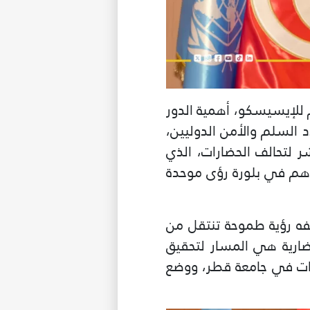
م للإيسيسكو، أهمية الدور
 السلم والأمن الدوليين،
 لتحالف الحضارات، الذي
ض يومي 14 و15 ديسمبر 2025، كما أنها تساهم في بلورة رؤى موحدة
فه رؤية طموحة تنتقل من
حضارية هي المسار لتحقيق
رات في جامعة قطر، ووضع
ى درجة