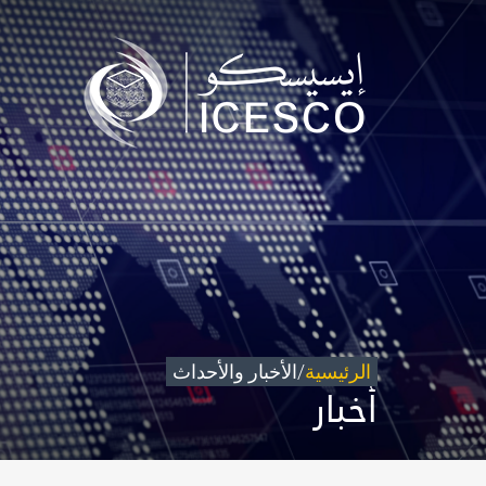
من نحن
مجال عملنا
تأثيرنا
البيانات
المركز الإعلامي
للتواصل
شاركونا
الرئيسية
/
الأخبار والأحداث
أخبار
©
حقوق الطبع والنشر للإيسيسكو. 