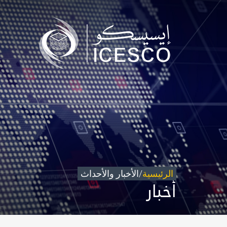
من نحن
مجال عملنا
تأثيرنا
البيانات
المركز الإعلامي
للتواصل
شاركونا
الرئيسية
/
الأخبار والأحداث
أخبار
©
حقوق الطبع والنشر للإيسيسكو. 