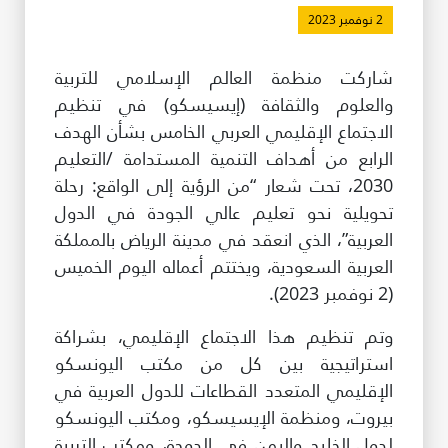
2 نوفمبر 2023
طريقة عملنا
شاركونا
شاركت منظمة العالم الإسلامي للتربية
انضم إلى عائلة الإيسيسكو
والعلوم والثقافة (إيسيسكو) في تنظيم
الاجتماع الإقليمي العربي الخامس بشأن الهدف
للموردين
الرابع من أهداف التنمية المستدامة /التعليم
2030، تحت شعار “من الرؤية إلى الواقع: رحلة
الدعم والتبرع
تحويلية نحو تعليم عالي الجودة في الدول
العربية”، الذي انعقد في مدينة الرياض بالمملكة
العربية السعودية، ويختتم أعماله اليوم الخميس
©
حقوق الطبع والنشر للإيسيسكو. جميع الحقوق محفوظة.
(2 نوفمبر 2023).
شروط الاستخدام
سياسة الخصوصية
وتم تنظيم هذا الاجتماع الإقليمي، بشراكة
حقوق النسخ
استراتيجية بين كل من مكتب اليونسكو
إخلاء المسؤولية
سياسة وإجراءات أمن نظم المعلومات
الإقليمي المتعدد القطاعات للدول العربية في
سياسة وإجراءات الذكاء الاصطناعي
بيروت، ومنظمة الإيسيسكو، ومكتب اليونسكو
لدول الخليج واليمن في الدوحة، ومكتب التربية