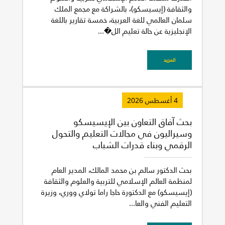
والثقافة (إيسيسكو)، بالشراكة مع مجمع الملك
سلمان العالمي للغة العربية، خمسة تقارير باللغة
الإنجليزية عن حالة تعليم الل�...
المزيد
4 أغسطس 2026
بحث آفاق التعاون بين الإيسيسكو
وسيراليون في مجالات التعليم والتحول
الرقمي وبناء قدرات الشباب
بحث الدكتور سالم بن محمد المالك، المدير العام
غير راض للغاية
راض لأقصى درجة
لمنظمة العالم الإسلامي للتربية والعلوم والثقافة
(إيسيسكو) مع الدكتورة حاجا راما تولاي ووري، وزيرة
التعليم الفني والعا...