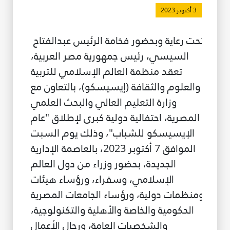
3 أكتوبر 2023
طريقة عملنا
شاركونا
 تحت رعاية وبحضور فخامة الرئيس عبدالفتاح 
انضم إلى عائلة الإيسيسكو
السيسي، رئيس جمهورية مصر العربية، 
تعقد منظمة العالم الإسلامي للتربية 
للموردين
والعلوم والثقافة (إيسيسكو)، بالتعاون مع 
الدعم والتبرع
وزارة التعليم العالي والبحث العلمي 
المصرية، احتفالية دولية كبرى لإطلاق "عام 
الإيسيسكو للشباب"، وذلك يوم السبت 
©
حقوق الطبع والنشر للإيسيسكو. جميع الحقوق محفوظة.
الموافق 7 أكتوبر 2023، بالعاصمة الإدارية 
شروط الاستخدام
الجديدة، بحضور وزراء من دول العالم 
سياسة الخصوصية
حقوق النسخ
الإسلامي، وسفراء، ورؤساء هيئات 
إخلاء المسؤولية
ومنظمات دولية، ورؤساء الجامعات المصرية 
سياسة وإجراءات أمن نظم المعلومات
الحكومية والخاصة والأهلية والتكنولوجية، 
سياسة وإجراءات الذكاء الاصطناعي
والشخصيات العامة، ورجال الأعمال 