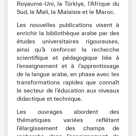
Royaume-Uni, la Türkiye, l’Afrique du
Notre méthode de travail
Sud, le Mali, la Malaisie et le Maroc.
S’engager
Les nouvelles publications visent à
Rejoignez la famille de l’ICESCO
enrichir la bibliothèque arabe par des
études universitaires rigoureuses,
Pour les fournisseurs
ainsi qu’à renforcer la recherche
Devenir partenaire
scientifique et pédagogique liée à
l’enseignement et à l’apprentissage
Soutien et dons
de la langue arabe, en phase avec les
transformations rapides que connaît
le secteur de l’éducation aux niveaux
©
Copyright ICESCO. Tous droits réservés.
didactique et technique.
Conditions d’utilisation
Politique de confidentialité
Les ouvrages abordent des
Politique et procédure concernant l’IA
thématiques variées reflétant
PPSSI
l’élargissement des champs de
Droit d’auteur
Clause de non-responsabilité