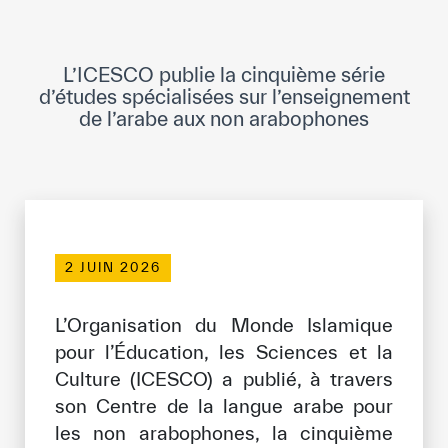
Direction Générale
Cadre de la Gouvernance
L’ICESCO publie la cinquième série
Normes Internationales de Qualité et
d’études spécialisées sur l’enseignement
d’Excellence
de l’arabe aux non arabophones
Ce que nous faisons
Domaines d’expertise
Secrétariat Général
2 JUIN 2026
Partenariats
L’Organisation du Monde Islamique
Notre impact
pour l’Éducation, les Sciences et la
Culture (ICESCO) a publié, à travers
Objectifs de développement durable
son Centre de la langue arabe pour
les non arabophones, la cinquième
Données et perspectives