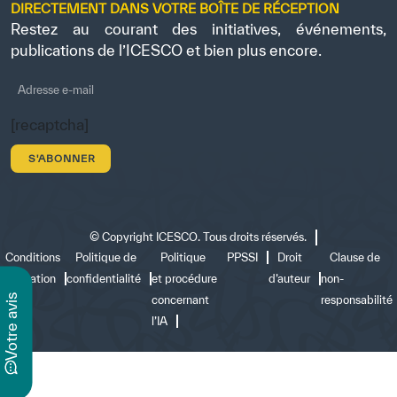
DIRECTEMENT DANS VOTRE BOÎTE DE RÉCEPTION
Restez au courant des initiatives, événements,
publications de l’ICESCO et bien plus encore.
[recaptcha]
©
Copyright ICESCO. Tous droits réservés.
Conditions
Politique de
Politique
PPSSI
Droit
Clause de
d’utilisation
confidentialité
et procédure
d’auteur
non-
s
concernant
responsabilité
l’IA
v
o
t
r
e
a
v
i