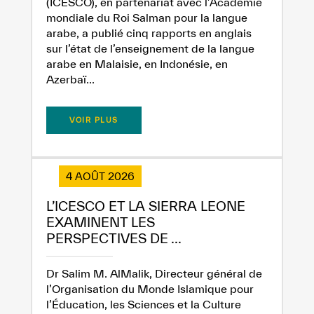
(ICESCO), en partenariat avec l’Académie
mondiale du Roi Salman pour la langue
arabe, a publié cinq rapports en anglais
sur l’état de l’enseignement de la langue
arabe en Malaisie, en Indonésie, en
Azerbaï...
VOIR PLUS
✪
✪
✪
✪
✪
✪
✪
✪
✪
✪
✪
✪
✪
✪
✪
4 AOÛT 2026
L’ICESCO ET LA SIERRA LEONE
Extremely
Extremely
EXAMINENT LES
Dissatisfied
Satisfied
PERSPECTIVES DE ...
Dr Salim M. AlMalik, Directeur général de
l’Organisation du Monde Islamique pour
l’Éducation, les Sciences et la Culture