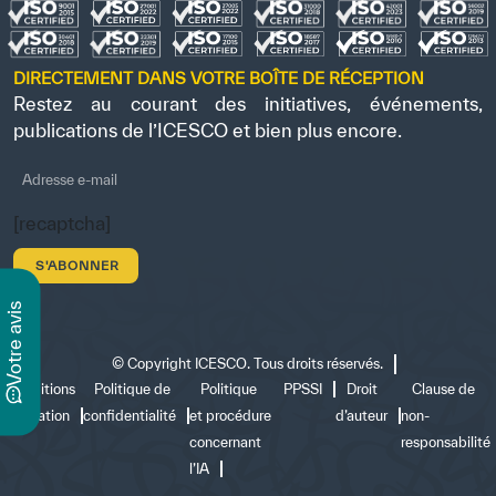
DIRECTEMENT DANS VOTRE BOÎTE DE RÉCEPTION
Restez au courant des initiatives, événements,
publications de l’ICESCO et bien plus encore.
[recaptcha]
s
©
Copyright ICESCO. Tous droits réservés.
v
o
t
r
e
a
v
i
Conditions
Politique de
Politique
PPSSI
Droit
Clause de
d’utilisation
confidentialité
et procédure
d’auteur
non-
concernant
responsabilité
l’IA