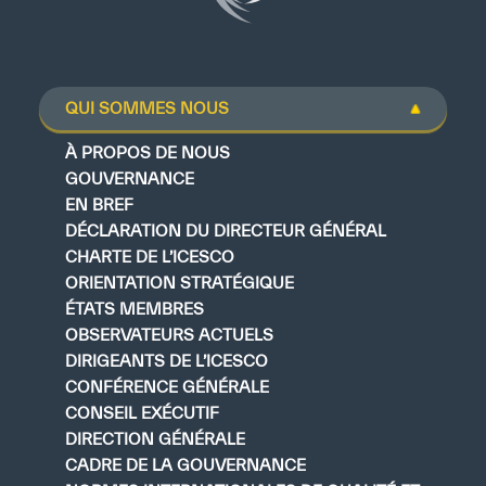
Direction Générale
Cadre de la Gouvernance
Normes Internationales de Qualité et
QUI SOMMES NOUS
d’Excellence
À PROPOS DE NOUS
Ce que nous faisons
GOUVERNANCE
EN BREF
Domaines d’expertise
DÉCLARATION DU DIRECTEUR GÉNÉRAL
CHARTE DE L’ICESCO
Secrétariat Général
ORIENTATION STRATÉGIQUE
ÉTATS MEMBRES
Partenariats
OBSERVATEURS ACTUELS
DIRIGEANTS DE L’ICESCO
Notre impact
CONFÉRENCE GÉNÉRALE
CONSEIL EXÉCUTIF
Objectifs de développement durable
DIRECTION GÉNÉRALE
CADRE DE LA GOUVERNANCE
Données et perspectives