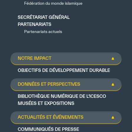
Fédération du monde islamique
Notre méthode de travail
SECRÉTARIAT GÉNÉRAL
S’engager
PARTENARIATS
Rejoignez la famille de l’ICESCO
Partenariats actuels
Pour les fournisseurs
✪
✪
✪
✪
✪
✪
✪
✪
✪
✪
✪
✪
✪
✪
✪
Devenir partenaire
NOTRE IMPACT
Soutien et dons
OBJECTIFS DE DÉVELOPPEMENT DURABLE
Extremely
Extremely
DONNÉES ET PERSPECTIVES
©
Copyright ICESCO. Tous droits réservés.
Dissatisfied
Satisfied
Conditions d’utilisation
BIBLIOTHÈQUE NUMÉRIQUE DE L’ICESCO
Politique de confidentialité
MUSÉES ET EXPOSITIONS
Politique et procédure concernant l’IA
PPSSI
ACTUALITÉS ET ÉVÉNEMENTS
Droit d’auteur
COMMUNIQUÉS DE PRESSE
Clause de non-responsabilité