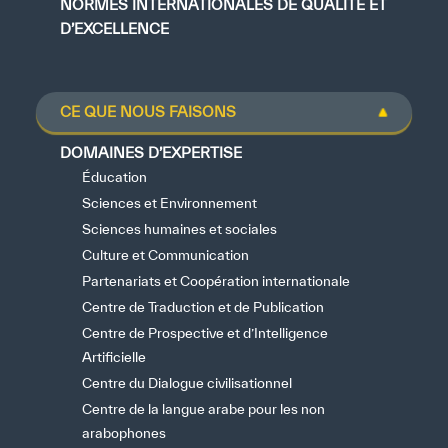
NORMES INTERNATIONALES DE QUALITÉ ET
D’EXCELLENCE
Bibliothèque Numérique de l’ICESCO
Musées et Expositions
CE QUE NOUS FAISONS
Actualités et événements
DOMAINES D’EXPERTISE
Communiqués de presse
Éducation
Sciences et Environnement
Événements
Sciences humaines et sociales
Réseaux Sociaux de l’ICESCO
Culture et Communication
Partenariats et Coopération internationale
Contact
Centre de Traduction et de Publication
Centre de Prospective et d’Intelligence
Contact
Artificielle
Bureaux de l’ICESCO
Centre du Dialogue civilisationnel
Centre de la langue arabe pour les non
S’engager
arabophones