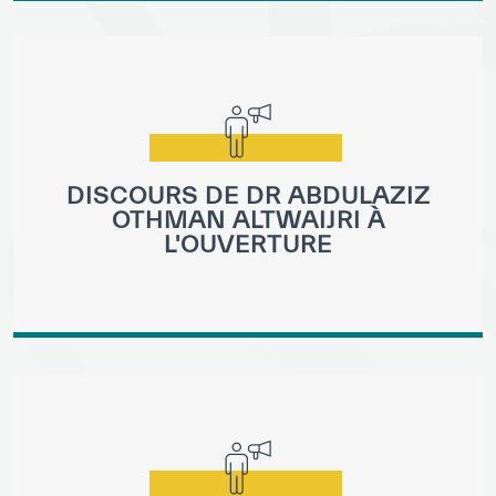
Notre méthode de travail
S’engager
Rejoignez la famille de l’ICESCO
Pour les fournisseurs
DISCOURS DE DR ABDULAZIZ
Devenir partenaire
OTHMAN ALTWAIJRI À
Soutien et dons
L'OUVERTURE
©
Copyright ICESCO. Tous droits réservés.
Conditions d’utilisation
Politique de confidentialité
Politique et procédure concernant l’IA
PPSSI
Droit d’auteur
Clause de non-responsabilité