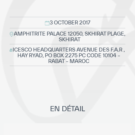
Direction Générale
Cadre de la Gouvernance
3 OCTOBER 2017
Normes Internationales de Qualité et
AMPHITRITE PALACE 12050, SKHIRAT PLAGE,
d’Excellence
SKHIRAT
Ce que nous faisons
ICESCO HEADQUARTERS AVENUE DES F.A.R ,
HAY RYAD, PO BOX 2275 PC CODE 10104 –
RABAT – MAROC
Domaines d’expertise
Secrétariat Général
Partenariats
Notre impact
EN DÉTAIL
Objectifs de développement durable
Données et perspectives