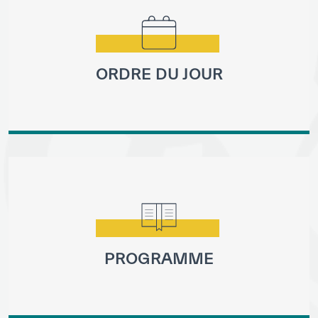
Bibliothèque Numérique de l’ICESCO
Musées et Expositions
ORDRE DU JOUR
Actualités et événements
Communiqués de presse
Événements
Réseaux Sociaux de l’ICESCO
Contact
Contact
PROGRAMME
Bureaux de l’ICESCO
S’engager