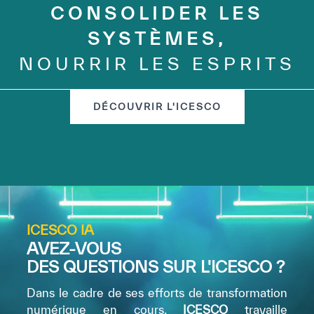
CONSOLIDER LES
SYSTÈMES,
✪
✪
✪
✪
✪
✪
✪
✪
✪
✪
✪
✪
✪
✪
✪
NOURRIR LES ESPRITS
DÉCOUVRIR L'ICESCO
Extremely
Extremely
Dissatisfied
Satisfied
ICESCO IA
AVEZ-VOUS
DES QUESTIONS SUR L'ICESCO ?
Dans le cadre de ses efforts de transformation
numérique en cours,
ICESCO
travaille