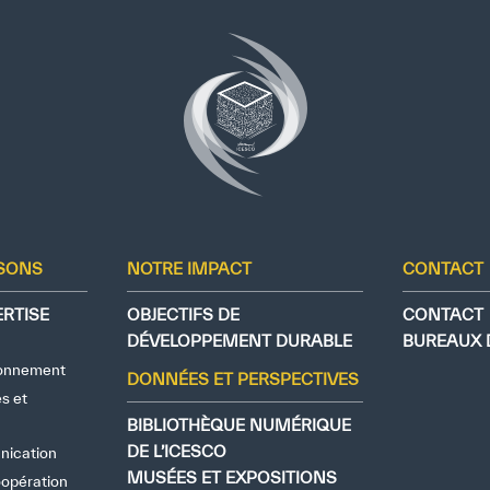
ISONS
NOTRE IMPACT
CONTACT
RTISE
OBJECTIFS DE
CONTACT
DÉVELOPPEMENT DURABLE
BUREAUX D
ronnement
DONNÉES ET PERSPECTIVES
s et
BIBLIOTHÈQUE NUMÉRIQUE
DE L’ICESCO
nication
Conditions d’utilisation
Politique de confidentialité
Politique et procédu
MUSÉES ET EXPOSITIONS
oopération