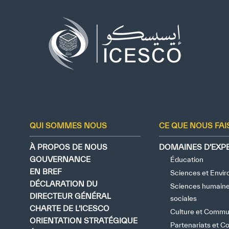
Qui sommes-nous ?
Ce que nous faisons
Notre impact
Données et perspectives
Centre des Médias
QUI SOMMES NOUS
CE QUE NOUS FA
Contact
À PROPOS DE NOUS
DOMAINES D’EXPE
GOUVERNANCE
Éducation
S’engager
EN BREF
Sciences et Envi
DÉCLARATION DU
Sciences humaine
DIRECTEUR GÉNÉRAL
sociales
CHARTE DE L’ICESCO
©
Copyright ICESCO. Tous droits réservés.
Culture et Commu
ORIENTATION STRATÉGIQUE
Partenariats et C