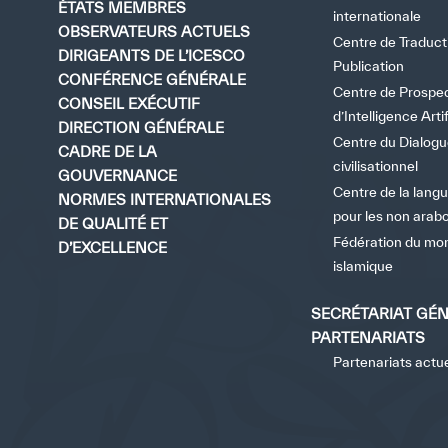
ÉTATS MEMBRES
internationale
OBSERVATEURS ACTUELS
Centre de Traduct
✪
✪
✪
✪
✪
DIRIGEANTS DE L’ICESCO
Publication
CONFÉRENCE GÉNÉRALE
Centre de Prospec
CONSEIL EXÉCUTIF
d’Intelligence Artif
DIRECTION GÉNÉRALE
Centre du Dialog
CADRE DE LA
civilisationnel
Extrem
GOUVERNANCE
Centre de la lang
NORMES INTERNATIONALES
pour les non ara
DE QUALITÉ ET
Fédération du mo
D’EXCELLENCE
islamique
SECRÉTARIAT GÉ
PARTENARIATS
Partenariats actu