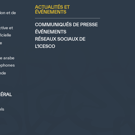
ACTUALITÉS ET
ÉVÉNEMENTS
ion et de
✪
✪
✪
✪
✪
✪
✪
✪
✪
✪
COMMUNIQUÉS DE PRESSE
tive et
ÉVÉNEMENTS
icielle
RÉSEAUX SOCIAUX DE
ue
L’ICESCO
ely Dissatisfied
Extremely Sa
ue arabe
bophones
nde
NÉRAL
els