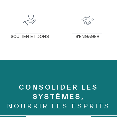
✪
✪
✪
✪
✪
✪
✪
✪
✪
✪
✪
✪
✪
✪
✪
VOIR DÉTAILS
VOIR DÉTAILS
Extremely
Extremely
SOUTIEN ET DONS
S'ENGAGER
Dissatisfied
Satisfied
CONSOLIDER LES
SYSTÈMES,
NOURRIR LES ESPRITS