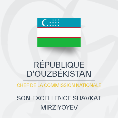
Direction Générale
Cadre de la Gouvernance
Normes Internationales de Qualité et
d’Excellence
Ce que nous faisons
Domaines d’expertise
RÉPUBLIQUE
Secrétariat Général
D’OUZBÉKISTAN
Partenariats
CHEF DE LA COMMISSION NATIONALE
Notre impact
SON EXCELLENCE SHAVKAT
Objectifs de développement durable
MIRZIYOYEV
Données et perspectives