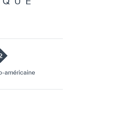
IQUE
2
no-américaine