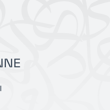
NNE
I