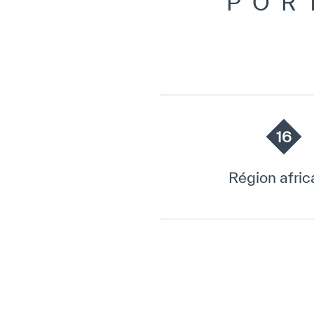
POR
16
Région afric