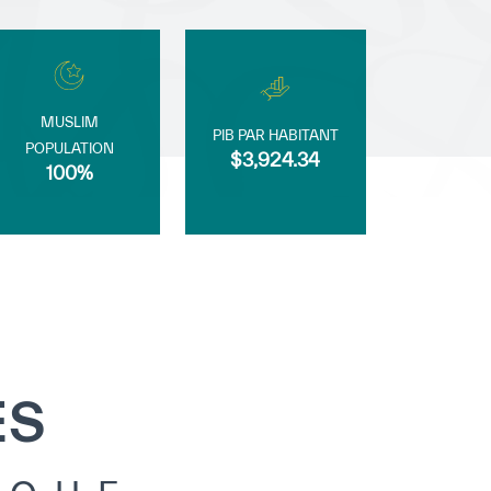
MUSLIM
PIB PAR HABITANT
POPULATION
$3,924.34
100%
ES