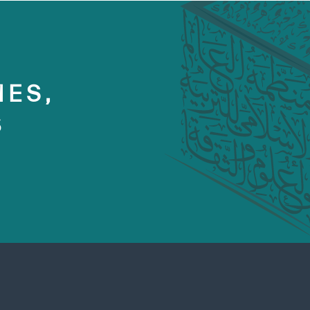
MES,
S