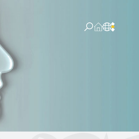
re concernant l’IA
PPSSI
Droit d’auteur
Clause de non-responsabilité