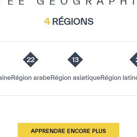
TÉE GÉOGRAPH
4
RÉGIONS
22
13
aine
Région arabe
Région asiatique
Région lati
APPRENDRE ENCORE PLUS