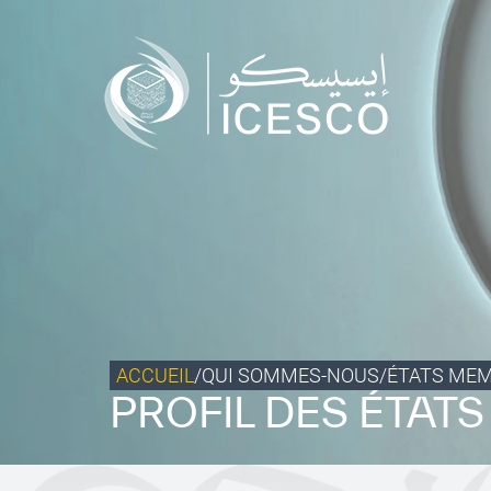
Qui sommes-nous ?
Ce que nous faisons
Notre impact
Données et perspectives
Centre des Médias
Contact
S’engager
ACCUEIL
/
QUI SOMMES-NOUS
/
ÉTATS ME
PROFIL DES ÉTAT
©
Copyright ICESCO. Tous droits réservés.