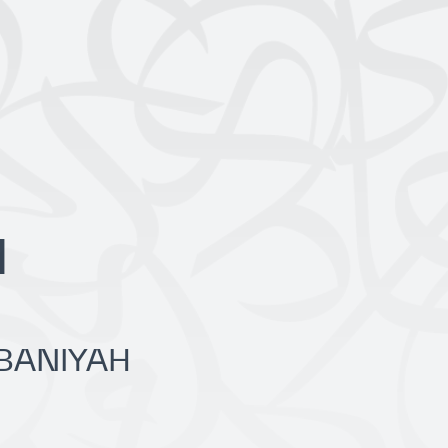
N
IBANIYAH