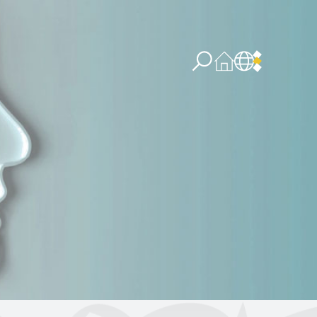
re concernant l’IA
PPSSI
Droit d’auteur
Clause de non-responsabilité