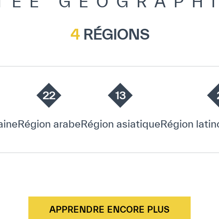
TÉE GÉOGRAPH
4
RÉGIONS
22
13
aine
Région arabe
Région asiatique
Région lati
APPRENDRE ENCORE PLUS