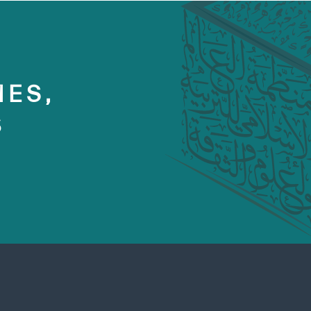
MES,
S