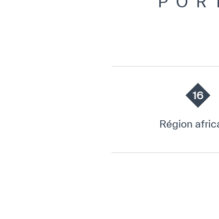
POR
16
Région afric