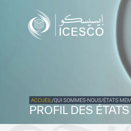
Qui sommes-nous ?
Ce que nous faisons
Notre impact
Données et perspectives
Centre des Médias
Contact
S’engager
ACCUEIL
/
QUI SOMMES-NOUS
/
ÉTATS ME
PROFIL DES ÉTAT
©
Copyright ICESCO. Tous droits réservés.