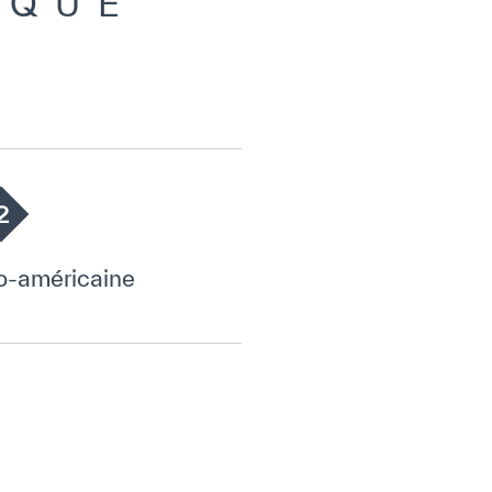
IQUE
2
no-américaine