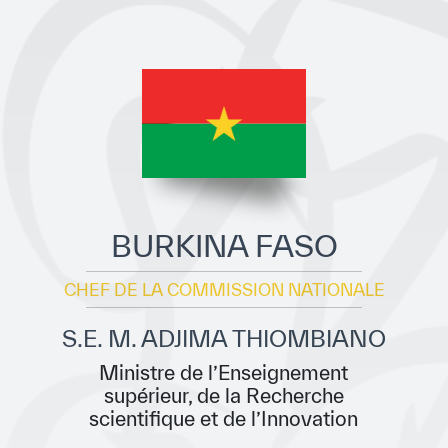
Direction Générale
Cadre de la Gouvernance
Normes Internationales de Qualité et
d’Excellence
Ce que nous faisons
Domaines d’expertise
BURKINA FASO
Secrétariat Général
CHEF DE LA COMMISSION NATIONALE
Partenariats
S.E. M. ADJIMA THIOMBIANO
Notre impact
Ministre de l’Enseignement
Objectifs de développement durable
supérieur, de la Recherche
scientifique et de l’Innovation
Données et perspectives