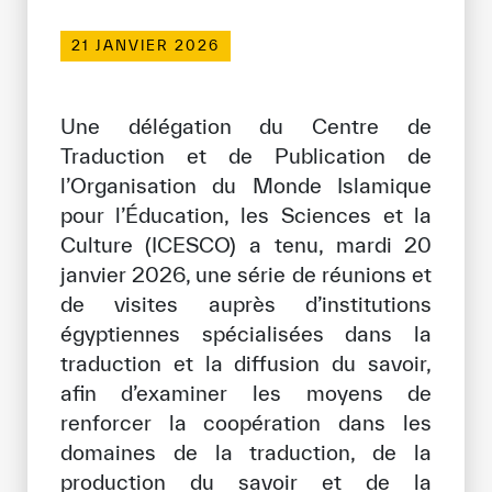
Bibliothèque Numérique de l’ICESCO
21 JANVIER 2026
Musées et Expositions
Une délégation du Centre de
Actualités et événements
Traduction et de Publication de
l’Organisation du Monde Islamique
Communiqués de presse
pour l’Éducation, les Sciences et la
Événements
Culture (ICESCO) a tenu, mardi 20
Réseaux Sociaux de l’ICESCO
janvier 2026, une série de réunions et
de visites auprès d’institutions
Contact
égyptiennes spécialisées dans la
traduction et la diffusion du savoir,
Contact
afin d’examiner les moyens de
Bureaux de l’ICESCO
renforcer la coopération dans les
domaines de la traduction, de la
S’engager
production du savoir et de la