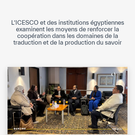
Direction Générale
Cadre de la Gouvernance
L’ICESCO et des institutions égyptiennes
Normes Internationales de Qualité et
examinent les moyens de renforcer la
d’Excellence
coopération dans les domaines de la
traduction et de la production du savoir
Ce que nous faisons
Domaines d’expertise
Secrétariat Général
Partenariats
Notre impact
Objectifs de développement durable
Données et perspectives