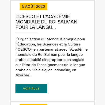
5 AOÛT 2026
L’ICESCO ET L’ACADÉMIE
MONDIALE DU ROI SALMAN
POUR LA LANGU...
L’Organisation du Monde Islamique pour
l’Éducation, les Sciences et la Culture
(ICESCO), en partenariat avec l’Académie
mondiale du Roi Salman pour la langue
arabe, a publié cinq rapports en anglais
sur l’état de l’enseignement de la langue
arabe en Malaisie, en Indonésie, en
Azerbaï...
VOIR PLUS
✪
✪
✪
✪
✪
✪
✪
✪
✪
✪
✪
✪
✪
✪
✪