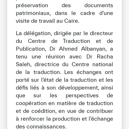
préservation des documents
Notre méthode de travail
patrimoniaux, dans le cadre d’une
S’engager
visite de travail au Caire.
Rejoignez la famille de l’ICESCO
La délégation, dirigée par le directeur
Pour les fournisseurs
du Centre de Traduction et de
Publication, Dr Ahmed Albanyan, a
Devenir partenaire
tenu une réunion avec Dr Racha
Soutien et dons
Saleh, directrice du Centre national
de la traduction. Les échanges ont
porté sur l’état de la traduction et les
©
Copyright ICESCO. Tous droits réservés.
défis liés à son développement, ainsi
Conditions d’utilisation
que sur les perspectives de
Politique de confidentialité
coopération en matière de traduction
Politique et procédure concernant l’IA
et de coédition, en vue de contribuer
PPSSI
à renforcer la production et l’échange
Droit d’auteur
des connaissances.
Clause de non-responsabilité