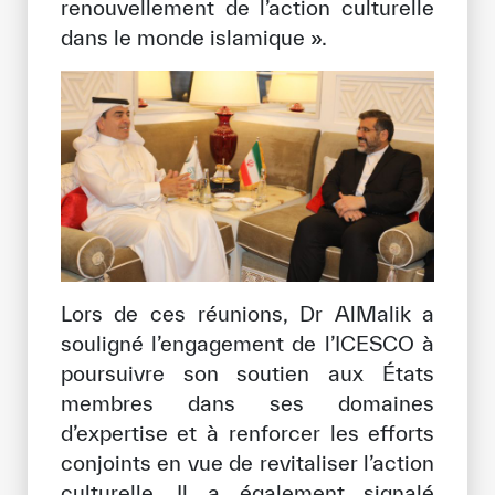
renouvellement de l’action culturelle
Notre méthode de travail
dans le monde islamique ».
S’engager
Rejoignez la famille de l’ICESCO
Pour les fournisseurs
Devenir partenaire
Soutien et dons
Lors de ces réunions, Dr AlMalik a
©
Copyright ICESCO. Tous droits réservés.
souligné l’engagement de l’ICESCO à
Conditions d’utilisation
poursuivre son soutien aux États
Politique de confidentialité
membres dans ses domaines
Politique et procédure concernant l’IA
d’expertise et à renforcer les efforts
PPSSI
conjoints en vue de revitaliser l’action
Droit d’auteur
culturelle. Il a également signalé
Clause de non-responsabilité