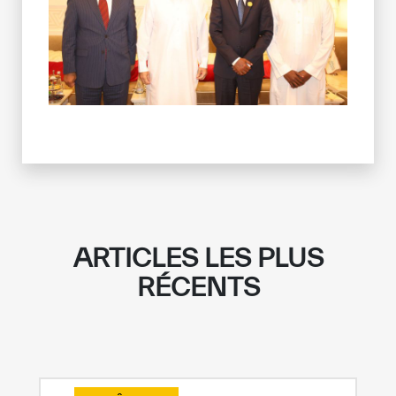
✪
✪
✪
✪
✪
✪
✪
✪
✪
✪
✪
✪
✪
✪
✪
Extremely
Extremely
ARTICLES LES PLUS
Dissatisfied
Satisfied
RÉCENTS