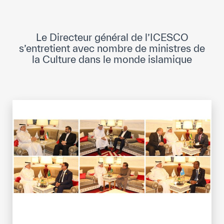
Direction Générale
Cadre de la Gouvernance
Le Directeur général de l’ICESCO
Normes Internationales de Qualité et
s’entretient avec nombre de ministres de
d’Excellence
la Culture dans le monde islamique
Ce que nous faisons
Domaines d’expertise
Secrétariat Général
Partenariats
Notre impact
Objectifs de développement durable
Données et perspectives