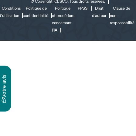
©
Copyright ICESCO. Tous droits réservés.
Conditions
Politique de
Politique
PPSSI
Droit
Clause de
d’utilisation
confidentialité
et procédure
d’auteur
non-
concernant
responsabilité
l’IA
s
v
o
t
r
e
a
v
i